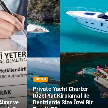
Dernekler ve
Birlikler
GÜNDEM
Private Yacht Charter
(Özel Yat Kiralama) ile
lınır ve
Denizlerde Size Özel Bir