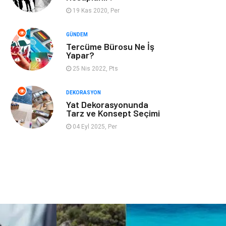
19 Kas 2020, Per
İnternet
Bebek Giyim
GÜNDEM
Tercüme Bürosu Ne İş
Nakliyat
Plastik
Yapar?
25 Nis 2022, Pts
Hediyelik Eşya
Eğlence
DEKORASYON
Alüminyum
Bilişim
Yat Dekorasyonunda
Tarz ve Konsept Seçimi
Kültür Sanat
Endüstriyel
04 Eyl 2025, Per
Ürünler
Basın Yayın
Kiralama
Servisleri
Telekomünikasyon
Markalar
Ambalaj
İthalat İhracat