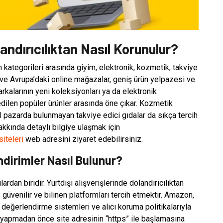
landırıcılıktan Nasıl Korunulur?
n kategorileri arasında giyim, elektronik, kozmetik, takviye
a ve Avrupa’daki online mağazalar, geniş ürün yelpazesi ve
arkalarının yeni koleksiyonları ya da elektronik
edilen popüler ürünler arasında öne çıkar. Kozmetik
el pazarda bulunmayan takviye edici gıdalar da sıkça tercih
 hakkında detaylı bilgiye ulaşmak için
iteleri
web adresini ziyaret edebilirsiniz.
İndirimler Nasıl Bulunur?
rdan biridir. Yurtdışı alışverişlerinde dolandırıcılıktan
güvenilir ve bilinen platformları tercih etmektir. Amazon,
ı değerlendirme sistemleri ve alıcı koruma politikalarıyla
iş yapmadan önce site adresinin “https” ile başlamasına