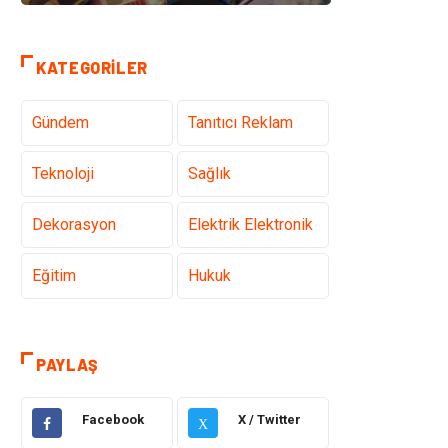
KATEGORILER
Gündem
Tanıtıcı Reklam
Teknoloji
Sağlık
Dekorasyon
Elektrik Elektronik
Eğitim
Hukuk
Ulaşım ve
Yapı İnşaat
Taşımacılık
PAYLAŞ
Emlak
Giyim
Facebook
X / Twitter
X