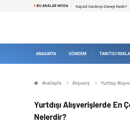
BU ARALAR MODA
Ataşehir Gitar Dersi Ve Modern 
ANASAYFA
GÜNDEM
TANITICI REKL
AnaSayfa
Alışveriş
Yurtdışı Alışve
Yurtdışı Alışverişlerde En Ç
Nelerdir?