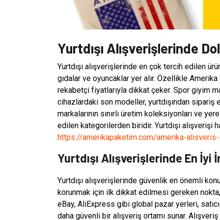
Yurtdışı Alışverişlerinde Do
Yurtdışı alışverişlerinde en çok tercih edilen ürü
gıdalar ve oyuncaklar yer alır. Özellikle Amerik
rekabetçi fiyatlarıyla dikkat çeker. Spor giyim m
cihazlardaki son modeller, yurtdışından sipariş 
markalarının sınırlı üretim koleksiyonları ve yer
edilen kategorilerden biridir. Yurtdışı alışverişi
https://amerikapaketim.com/amerika-alisveris-s
Yurtdışı Alışverişlerinde En İyi 
Yurtdışı alışverişlerinde güvenlik en önemli konula
korunmak için ilk dikkat edilmesi gereken nokta, 
eBay, AliExpress gibi global pazar yerleri, satıc
daha güvenli bir alışveriş ortamı sunar. Alışver