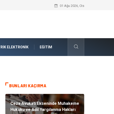
Takım Yönetimi Nedir?
01 Ağu 2026, Cts
RIK ELEKTRONIK
EĞITIM
BUNLARI KAÇIRMA
Ceza Avukatı Ekseninde Muhakeme
Hukuku ve Adil Yargılanma Hakları