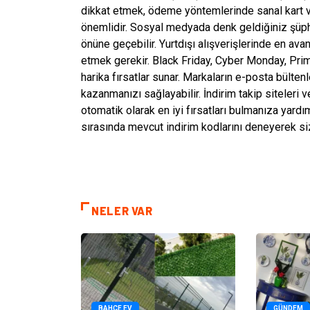
dikkat etmek, ödeme yöntemlerinde sanal kart ve
önemlidir. Sosyal medyada denk geldiğiniz şüphel
önüne geçebilir. Yurtdışı alışverişlerinde en avan
etmek gerekir. Black Friday, Cyber Monday, Prime
harika fırsatlar sunar. Markaların e-posta bültenl
kazanmanızı sağlayabilir. İndirim takip siteleri 
otomatik olarak en iyi fırsatları bulmanıza yardım
sırasında mevcut indirim kodlarını deneyerek siz
NELER VAR
BAHÇE EV
GÜNDEM