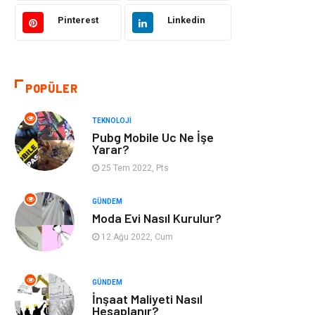
Tekstil
Gıda
Pinterest
Linkedin
Bilgisayar ve
Makine
Yazılım
POPÜLER
Alışveriş
Bahçe Ev
TEKNOLOJI
Maden ve Metal
Turizm
Pubg Mobile Uc Ne İşe
Yarar?
Güzellik & Bakım
Tatil
25 Tem 2022, Pts
Otomotiv
Yeme İçme
GÜNDEM
Moda Evi Nasıl Kurulur?
Aksesuar
Eğitim Kurumları
12 Ağu 2022, Cum
Hizmet
Organizasyon
GÜNDEM
İnşaat Maliyeti Nasıl
Mobilya
Pazarlama
Hesaplanır?