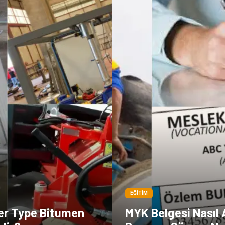
EĞITIM
er Type Bitumen
MYK Belgesi Nasıl A