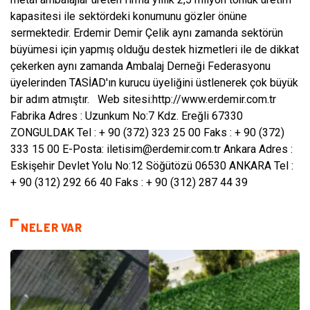
kapasitesi ile sektördeki konumunu gözler önüne
sermektedir. Erdemir Demir Çelik aynı zamanda sektörün
büyümesi için yapmış olduğu destek hizmetleri ile de dikkat
çekerken aynı zamanda Ambalaj Derneği Federasyonu
üyelerinden TASİAD'ın kurucu üyeliğini üstlenerek çok büyük
bir adım atmıştır.
Web sitesi:http://www.erdemir.com.tr
Fabrika
Adres : Uzunkum No:7 Kdz. Ereğli 67330
ZONGULDAK
Tel : + 90 (372) 323 25 00
Faks : + 90 (372)
333 15 00
E-Posta: iletisim@erdemir.com.tr
Ankara
Adres :
Eskişehir Devlet Yolu No:12 Söğütözü 06530 ANKARA
Tel :
+ 90 (312) 292 66 40
Faks : + 90 (312) 287 44 39
NELER VAR