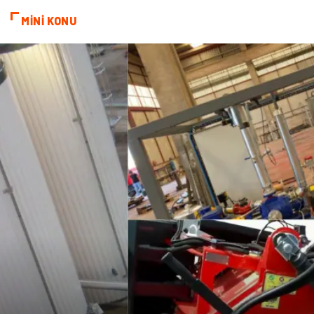
MİNİ KONU
Basın Yayın
Kiralama Servisleri
Telekomünikasyon
Markalar
Ambalaj
İthalat İhracat
Dernekler ve Birlikler