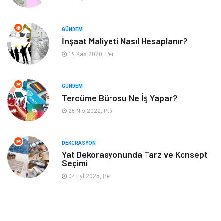
Otomotiv
Yeme İçme
GÜNDEM
Aksesuar
Eğitim Kurumları
İnşaat Maliyeti Nasıl Hesaplanır?
19 Kas 2020, Per
Hizmet
Organizasyon
GÜNDEM
Mobilya
Pazarlama
Tercüme Bürosu Ne İş Yapar?
25 Nis 2022, Pts
İnternet
Bebek Giyim
Nakliyat
Plastik
DEKORASYON
Yat Dekorasyonunda Tarz ve Konsept
Seçimi
Hediyelik Eşya
Eğlence
04 Eyl 2025, Per
Alüminyum
Bilişim
Kültür Sanat
Endüstriyel Ürünler