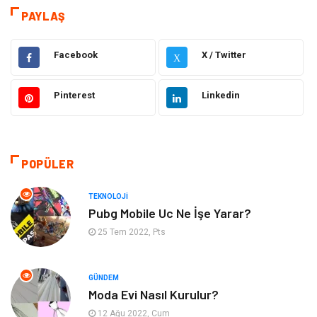
Dekorasyon
Elektrik Elektronik
PAYLAŞ
Eğitim
Hukuk
Facebook
X / Twitter
X
Ulaşım ve Taşımacılık
Yapı İnşaat
Pinterest
Linkedin
Emlak
Giyim
Tekstil
Gıda
POPÜLER
Bilgisayar ve Yazılım
Makine
TEKNOLOJI
Pubg Mobile Uc Ne İşe Yarar?
Alışveriş
Bahçe Ev
25 Tem 2022, Pts
Maden ve Metal
Turizm
GÜNDEM
Moda Evi Nasıl Kurulur?
Güzellik & Bakım
Tatil
12 Ağu 2022, Cum