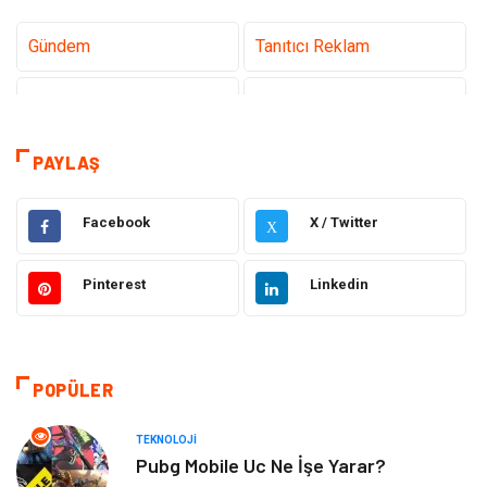
Gündem
Tanıtıcı Reklam
Teknoloji
Sağlık
Dekorasyon
Elektrik Elektronik
PAYLAŞ
Eğitim
Hukuk
Facebook
X / Twitter
X
Ulaşım ve Taşımacılık
Yapı İnşaat
Pinterest
Linkedin
Emlak
Giyim
Tekstil
Gıda
POPÜLER
Bilgisayar ve Yazılım
Makine
TEKNOLOJI
Pubg Mobile Uc Ne İşe Yarar?