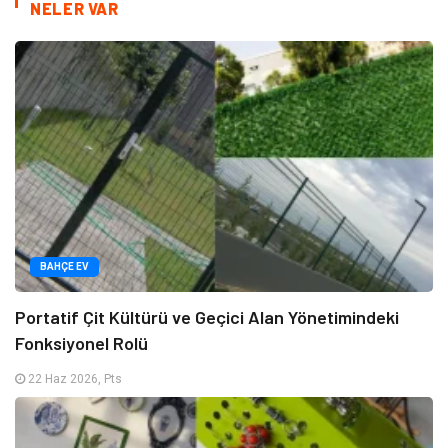
NELER VAR
BAHÇE EV
Portatif Çit Kültürü ve Geçici Alan Yönetimindeki
Fonksiyonel Rolü
22 Haz 2026, Pts