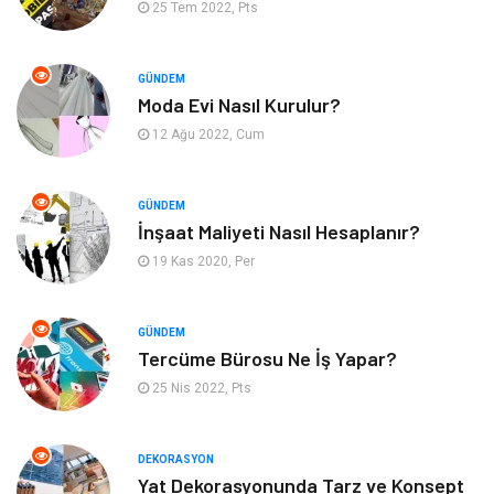
Alışveriş
Bahçe Ev
25 Tem 2022, Pts
Maden ve Metal
Turizm
GÜNDEM
Moda Evi Nasıl Kurulur?
Güzellik & Bakım
Tatil
12 Ağu 2022, Cum
Otomotiv
Yeme İçme
GÜNDEM
Aksesuar
Eğitim Kurumları
İnşaat Maliyeti Nasıl Hesaplanır?
19 Kas 2020, Per
Hizmet
Organizasyon
GÜNDEM
Mobilya
Pazarlama
Tercüme Bürosu Ne İş Yapar?
25 Nis 2022, Pts
İnternet
Bebek Giyim
Nakliyat
Plastik
DEKORASYON
Yat Dekorasyonunda Tarz ve Konsept