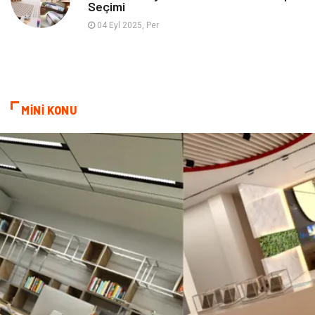
Seçimi
Hediyelik Eşya
Eğlence
04 Eyl 2025, Per
Alüminyum
Bilişim
Kültür Sanat
Endüstriyel Ürünler
MİNİ KONU
Basın Yayın
Kiralama Servisleri
Telekomünikasyon
Markalar
Ambalaj
İthalat İhracat
Dernekler ve Birlikler