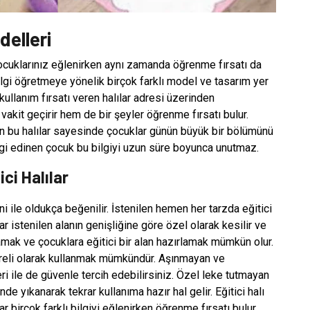
delleri
 çocuklarınız eğlenirken aynı zamanda öğrenme fırsatı da
bilgi öğretmeye yönelik birçok farklı model ve tasarım yer
llanım fırsatı veren halılar adresi üzerinden
vakit geçirir hem de bir şeyler öğrenme fırsatı bulur.
en bu halılar sayesinde çocuklar günün büyük bir bölümünü
lgi edinen çocuk bu bilgiyi uzun süre boyunca unutmaz.
ci Halılar
ni ile oldukça beğenilir. İstenilen hemen her tarzda eğitici
 istenilen alanın genişliğine göre özel olarak kesilir ve
lamak ve çocuklara eğitici bir alan hazırlamak mümkün olur.
süreli olarak kullanmak mümkündür. Aşınmayan ve
 ile de güvenle tercih edebilirsiniz. Özel leke tutmayan
e yıkanarak tekrar kullanıma hazır hal gelir. Eğitici halı
r birçok farklı bilgiyi eğlenirken öğrenme fırsatı bulur.