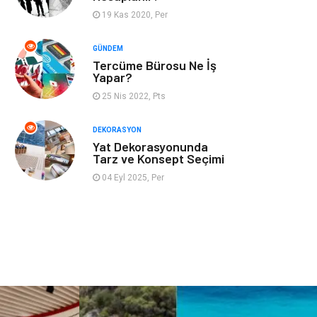
19 Kas 2020, Per
İnternet
Bebek Giyim
GÜNDEM
Tercüme Bürosu Ne İş
Nakliyat
Plastik
Yapar?
25 Nis 2022, Pts
Hediyelik Eşya
Eğlence
DEKORASYON
Alüminyum
Bilişim
Yat Dekorasyonunda
Tarz ve Konsept Seçimi
Kültür Sanat
Endüstriyel
04 Eyl 2025, Per
Ürünler
Basın Yayın
Kiralama
Servisleri
Telekomünikasyon
Markalar
Ambalaj
İthalat İhracat