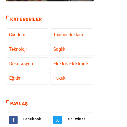
KATEGORILER
Gündem
Tanıtıcı Reklam
Teknoloji
Sağlık
Dekorasyon
Elektrik Elektronik
Eğitim
Hukuk
Ulaşım ve
Yapı İnşaat
Taşımacılık
PAYLAŞ
Emlak
Giyim
Facebook
X / Twitter
X