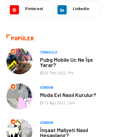
Tekstil
Gıda
Pinterest
Linkedin
Bilgisayar ve
Makine
Yazılım
POPÜLER
Alışveriş
Bahçe Ev
TEKNOLOJI
Maden ve Metal
Turizm
Pubg Mobile Uc Ne İşe
Yarar?
Güzellik & Bakım
Tatil
25 Tem 2022, Pts
Otomotiv
Yeme İçme
GÜNDEM
Moda Evi Nasıl Kurulur?
Aksesuar
Eğitim Kurumları
12 Ağu 2022, Cum
Hizmet
Organizasyon
GÜNDEM
İnşaat Maliyeti Nasıl
Mobilya
Pazarlama
Hesaplanır?