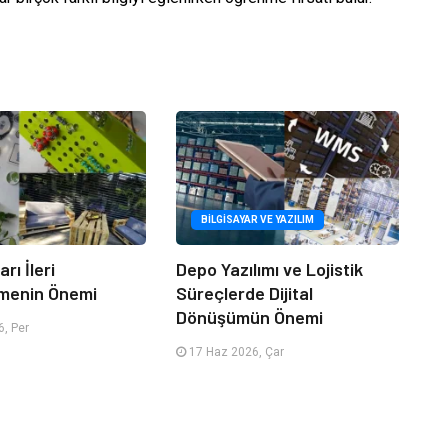
BILGISAYAR VE YAZILIM
rı İleri
Depo Yazılımı ve Lojistik
menin Önemi
Süreçlerde Dijital
Dönüşümün Önemi
, Per
17 Haz 2026, Çar