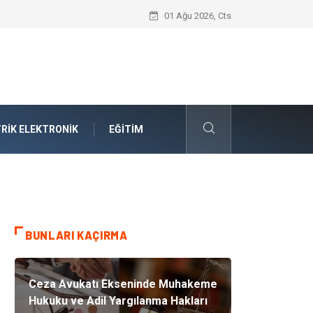
Ataşehir Gitar Dersi Ve Modern Yaşamda
01 Ağu 2026, Cts
RIK ELEKTRONIK
EĞITIM
BUNLARI KAÇIRMA
Ceza Avukatı Ekseninde Muhakeme
Hukuku ve Adil Yargılanma Hakları