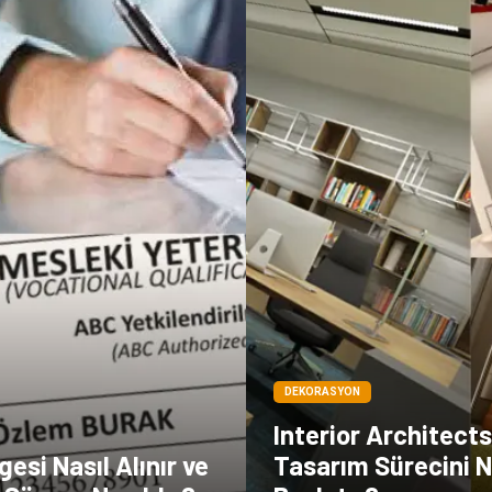
DEKORASYON
Interior Architects
esi Nasıl Alınır ve
Tasarım Sürecini N