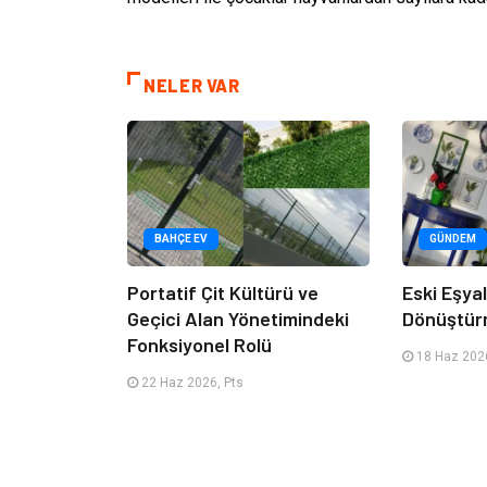
NELER VAR
BAHÇE EV
GÜNDEM
Portatif Çit Kültürü ve
Eski Eşyala
Geçici Alan Yönetimindeki
Dönüştür
Fonksiyonel Rolü
18 Haz 2026
22 Haz 2026, Pts