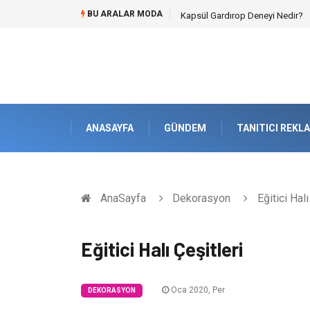
BU ARALAR MODA
Kapsül Gardırop Deneyi Nedir?
ANASAYFA
GÜNDEM
TANITICI REKL
AnaSayfa
Dekorasyon
Eğitici Halı
Eğitici Halı Çeşitleri
Oca 2020, Per
DEKORASYON