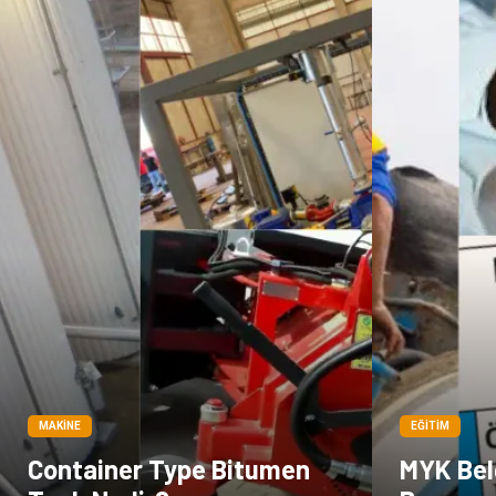
MAKINE
EĞITIM
Container Type Bitumen
MYK Belg