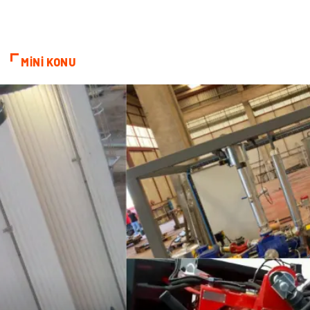
Kültür Sanat
Endüstriyel Ürünler
MİNİ KONU
Basın Yayın
Kiralama Servisleri
Telekomünikasyon
Markalar
Ambalaj
İthalat İhracat
Dernekler ve Birlikler