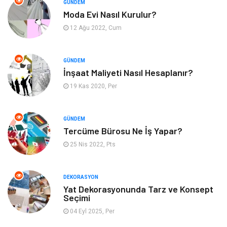
GÜNDEM
Moda Evi Nasıl Kurulur?
Güzellik & Bakım
Tatil
12 Ağu 2022, Cum
Otomotiv
Yeme İçme
GÜNDEM
Aksesuar
Eğitim Kurumları
İnşaat Maliyeti Nasıl Hesaplanır?
19 Kas 2020, Per
Hizmet
Organizasyon
GÜNDEM
Mobilya
Pazarlama
Tercüme Bürosu Ne İş Yapar?
25 Nis 2022, Pts
İnternet
Bebek Giyim
Nakliyat
Plastik
DEKORASYON
Yat Dekorasyonunda Tarz ve Konsept
Seçimi
Hediyelik Eşya
Eğlence
04 Eyl 2025, Per
Alüminyum
Bilişim