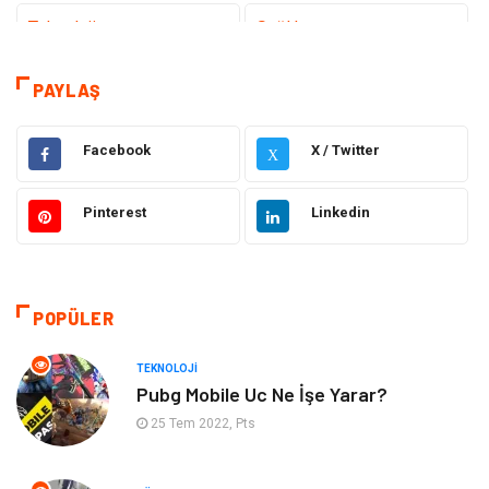
Teknoloji
Sağlık
Dekorasyon
Elektrik Elektronik
PAYLAŞ
Eğitim
Hukuk
Facebook
X / Twitter
X
Ulaşım ve Taşımacılık
Yapı İnşaat
Pinterest
Linkedin
Emlak
Giyim
Tekstil
Gıda
POPÜLER
Bilgisayar ve Yazılım
Makine
TEKNOLOJI
Pubg Mobile Uc Ne İşe Yarar?
Alışveriş
Bahçe Ev
25 Tem 2022, Pts
Maden ve Metal
Turizm