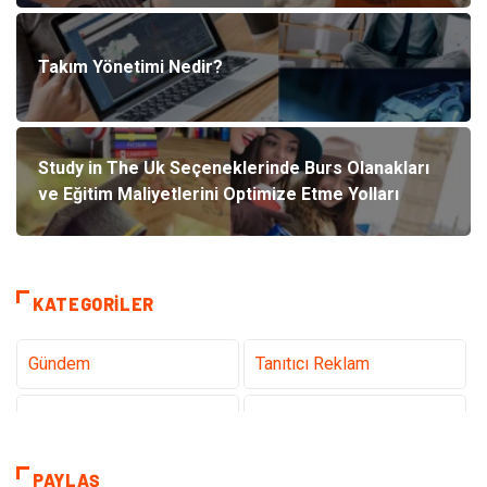
Takım Yönetimi Nedir?
Study in The Uk Seçeneklerinde Burs Olanakları
ve Eğitim Maliyetlerini Optimize Etme Yolları
KATEGORILER
Gündem
Tanıtıcı Reklam
Teknoloji
Sağlık
Dekorasyon
Elektrik Elektronik
PAYLAŞ