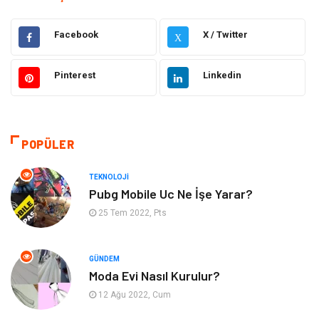
Eğitim
Hukuk
Facebook
X / Twitter
X
Ulaşım ve Taşımacılık
Yapı İnşaat
Pinterest
Linkedin
Emlak
Giyim
Tekstil
Gıda
POPÜLER
Bilgisayar ve Yazılım
Makine
TEKNOLOJI
Pubg Mobile Uc Ne İşe Yarar?
Alışveriş
Bahçe Ev
25 Tem 2022, Pts
Maden ve Metal
Turizm
GÜNDEM
Moda Evi Nasıl Kurulur?
Güzellik & Bakım
Tatil
12 Ağu 2022, Cum
Otomotiv
Yeme İçme