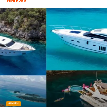
MİNİ KONU
Basın Yayın
Kiralama Servisleri
Telekomünikasyon
Markalar
Ambalaj
İthalat İhracat
Dernekler ve Birlikler
GÜNDEM