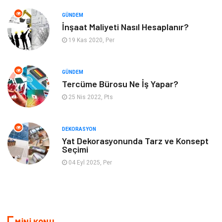
GÜNDEM
Aksesuar
Eğitim Kurumları
İnşaat Maliyeti Nasıl Hesaplanır?
19 Kas 2020, Per
Hizmet
Organizasyon
GÜNDEM
Mobilya
Pazarlama
Tercüme Bürosu Ne İş Yapar?
25 Nis 2022, Pts
İnternet
Bebek Giyim
Nakliyat
Plastik
DEKORASYON
Yat Dekorasyonunda Tarz ve Konsept
Seçimi
Hediyelik Eşya
Eğlence
04 Eyl 2025, Per
Alüminyum
Bilişim
Kültür Sanat
Endüstriyel Ürünler