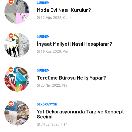
GÜNDEM
Moda Evi Nasıl Kurulur?
Güzellik & Bakım
Tatil
12 Ağu 2022, Cum
Otomotiv
Yeme İçme
GÜNDEM
Aksesuar
Eğitim Kurumları
İnşaat Maliyeti Nasıl Hesaplanır?
19 Kas 2020, Per
Hizmet
Organizasyon
GÜNDEM
Mobilya
Pazarlama
Tercüme Bürosu Ne İş Yapar?
25 Nis 2022, Pts
İnternet
Bebek Giyim
Nakliyat
Plastik
DEKORASYON
Yat Dekorasyonunda Tarz ve Konsept
Seçimi
Hediyelik Eşya
Eğlence
04 Eyl 2025, Per