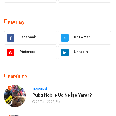
Teknoloji
Sağlık
Dekorasyon
Elektrik Elektronik
PAYLAŞ
Eğitim
Hukuk
Facebook
X / Twitter
X
Ulaşım ve Taşımacılık
Yapı İnşaat
Pinterest
Linkedin
Emlak
Giyim
Tekstil
Gıda
POPÜLER
Bilgisayar ve Yazılım
Makine
TEKNOLOJI
Pubg Mobile Uc Ne İşe Yarar?
Alışveriş
Bahçe Ev
25 Tem 2022, Pts
Maden ve Metal
Turizm