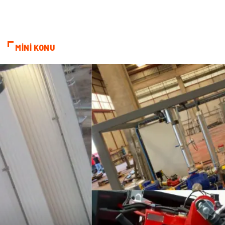
Alüminyum
Bilişim
Kültür Sanat
Endüstriyel Ürünler
MİNİ KONU
Basın Yayın
Kiralama Servisleri
Telekomünikasyon
Markalar
Ambalaj
İthalat İhracat
Dernekler ve Birlikler