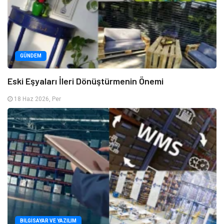
GÜNDEM
Eski Eşyaları İleri Dönüştürmenin Önemi
18 Haz 2026, Per
BILGISAYAR VE YAZILIM