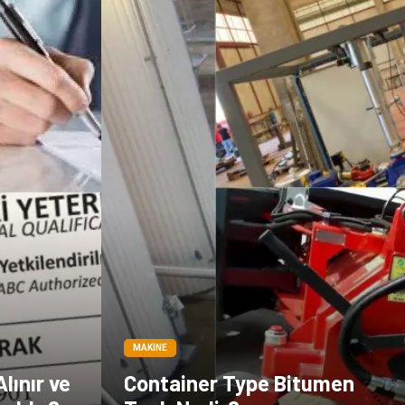
Dernekler ve
Birlikler
MAKINE
lınır ve
Container Type Bitumen