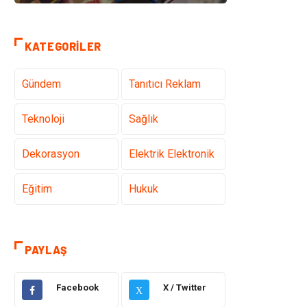
KATEGORILER
Gündem
Tanıtıcı Reklam
Teknoloji
Sağlık
Dekorasyon
Elektrik Elektronik
Eğitim
Hukuk
Ulaşım ve
Yapı İnşaat
Taşımacılık
PAYLAŞ
Emlak
Giyim
Facebook
X / Twitter
X