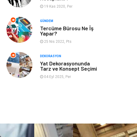
19 Kas 2020, Per
İnternet
Bebek Giyim
GÜNDEM
Tercüme Bürosu Ne İş
Nakliyat
Plastik
Yapar?
25 Nis 2022, Pts
Hediyelik Eşya
Eğlence
DEKORASYON
Alüminyum
Bilişim
Yat Dekorasyonunda
Tarz ve Konsept Seçimi
Kültür Sanat
Endüstriyel
04 Eyl 2025, Per
Ürünler
Basın Yayın
Kiralama
Servisleri
Telekomünikasyon
Markalar
Ambalaj
İthalat İhracat