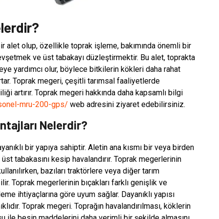
lerdir?
ir alet olup, özellikle toprak işleme, bakımında önemli bir
gevşetmek ve üst tabakayı düzleştirmektir. Bu alet, toprakta
 yardımcı olur, böylece bitkilerin kökleri daha rahat
rtar. Toprak megeri, çeşitli tarımsal faaliyetlerde
mliliği artırır. Toprak megeri hakkında daha kapsamlı bilgi
/sonel-mru-200-gps/
web adresini ziyaret edebilirsiniz.
tajları Nelerdir?
nıklı bir yapıya sahiptir. Aletin ana kısmı bir veya birden
n üst tabakasını kesip havalandırır. Toprak megerlerinin
kullanılırken, bazıları traktörlere veya diğer tarım
ir. Toprak megerlerinin bıçakları farklı genişlik ve
 işleme ihtiyaçlarına göre uyum sağlar. Dayanıklı yapısı
lıdır. Toprak megeri. Toprağın havalandırılması, köklerin
su ile besin maddelerini daha verimli bir şekilde almasını