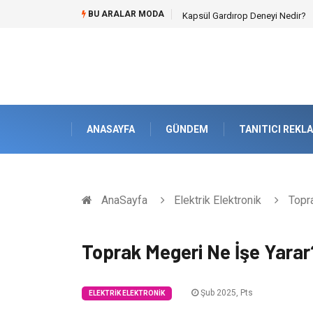
BU ARALAR MODA
Kapsül Gardırop Deneyi Nedir?
ANASAYFA
GÜNDEM
TANITICI REKL
AnaSayfa
Elektrik Elektronik
Topra
Toprak Megeri Ne İşe Yarar
Şub 2025, Pts
ELEKTRIK ELEKTRONIK