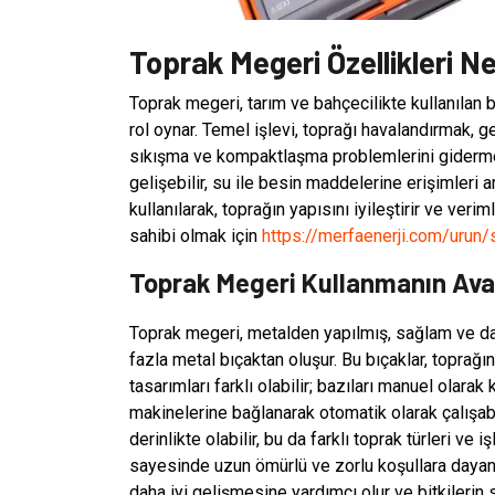
Toprak Megeri Özellikleri Ne
Toprak megeri, tarım ve bahçecilikte kullanılan b
rol oynar. Temel işlevi, toprağı havalandırmak, 
sıkışma ve kompaktlaşma problemlerini gidermeye
gelişebilir, su ile besin maddelerine erişimleri a
kullanılarak, toprağın yapısını iyileştirir ve veri
sahibi olmak için
https://merfaenerji.com/urun
Toprak Megeri Kullanmanın Avan
Toprak megeri, metalden yapılmış, sağlam ve daya
fazla metal bıçaktan oluşur. Bu bıçaklar, toprağı
tasarımları farklı olabilir; bazıları manuel olarak 
makinelerine bağlanarak otomatik olarak çalışabil
derinlikte olabilir, bu da farklı toprak türleri ve
sayesinde uzun ömürlü ve zorlu koşullara dayanık
daha iyi gelişmesine yardımcı olur ve bitkilerin 