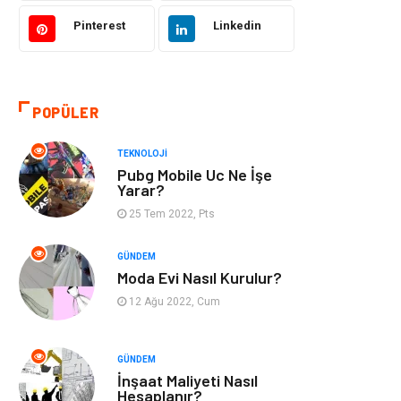
Tekstil
Gıda
Pinterest
Linkedin
Bilgisayar ve
Makine
Yazılım
POPÜLER
Alışveriş
Bahçe Ev
TEKNOLOJI
Maden ve Metal
Turizm
Pubg Mobile Uc Ne İşe
Yarar?
Güzellik & Bakım
Tatil
25 Tem 2022, Pts
Otomotiv
Yeme İçme
GÜNDEM
Moda Evi Nasıl Kurulur?
Aksesuar
Eğitim Kurumları
12 Ağu 2022, Cum
Hizmet
Organizasyon
GÜNDEM
İnşaat Maliyeti Nasıl
Mobilya
Pazarlama
Hesaplanır?