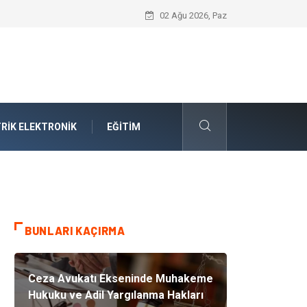
Ataşehir Gitar Dersi Ve Modern Yaşamda
02 Ağu 2026, Paz
RIK ELEKTRONIK
EĞITIM
BUNLARI KAÇIRMA
Ceza Avukatı Ekseninde Muhakeme
Hukuku ve Adil Yargılanma Hakları