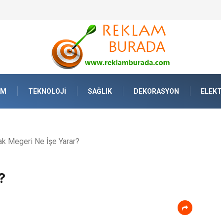
AM
TEKNOLOJI
SAĞLIK
DEKORASYON
ELEKT
k Megeri Ne İşe Yarar?
?