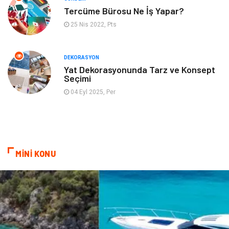
Mobilya
Pazarlama
Tercüme Bürosu Ne İş Yapar?
25 Nis 2022, Pts
İnternet
Bebek Giyim
Nakliyat
Plastik
DEKORASYON
Yat Dekorasyonunda Tarz ve Konsept
Seçimi
Hediyelik Eşya
Eğlence
04 Eyl 2025, Per
Alüminyum
Bilişim
Kültür Sanat
Endüstriyel Ürünler
MİNİ KONU
Basın Yayın
Kiralama Servisleri
Telekomünikasyon
Markalar
Ambalaj
İthalat İhracat