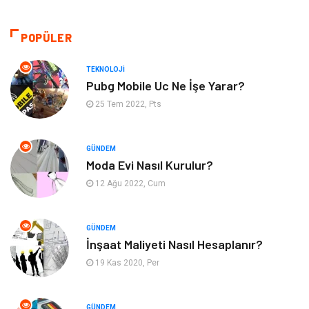
Tekstil
Gıda
POPÜLER
Bilgisayar ve Yazılım
Makine
TEKNOLOJI
Pubg Mobile Uc Ne İşe Yarar?
Alışveriş
Bahçe Ev
25 Tem 2022, Pts
Maden ve Metal
Turizm
GÜNDEM
Moda Evi Nasıl Kurulur?
Güzellik & Bakım
Tatil
12 Ağu 2022, Cum
Otomotiv
Yeme İçme
GÜNDEM
Aksesuar
Eğitim Kurumları
İnşaat Maliyeti Nasıl Hesaplanır?
19 Kas 2020, Per
Hizmet
Organizasyon
GÜNDEM