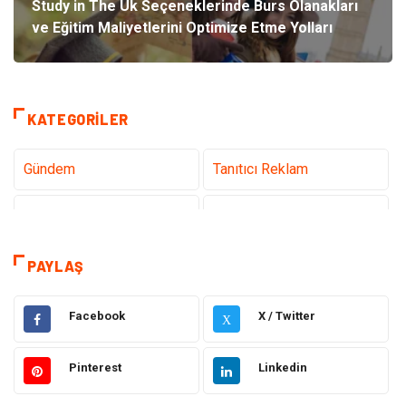
Study in The Uk Seçeneklerinde Burs Olanakları
ve Eğitim Maliyetlerini Optimize Etme Yolları
KATEGORILER
Gündem
Tanıtıcı Reklam
Teknoloji
Sağlık
Dekorasyon
Elektrik Elektronik
PAYLAŞ
Eğitim
Hukuk
Facebook
X / Twitter
X
Ulaşım ve Taşımacılık
Yapı İnşaat
Pinterest
Linkedin
Emlak
Giyim