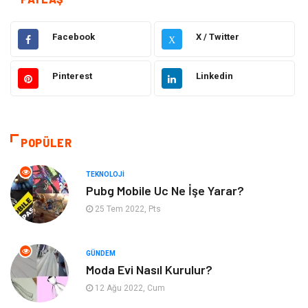
Eğitim
Hukuk
Facebook
X / Twitter
X
Ulaşım ve Taşımacılık
Yapı İnşaat
Pinterest
Linkedin
Emlak
Giyim
Tekstil
Gıda
POPÜLER
Bilgisayar ve Yazılım
Makine
TEKNOLOJI
Pubg Mobile Uc Ne İşe Yarar?
Alışveriş
Bahçe Ev
25 Tem 2022, Pts
Maden ve Metal
Turizm
GÜNDEM
Moda Evi Nasıl Kurulur?
Güzellik & Bakım
Tatil
12 Ağu 2022, Cum