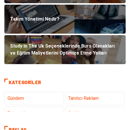
Takım Yönetimi Nedir?
Study in The Uk Seçeneklerinde Burs Olanakları
ve Eğitim Maliyetlerini Optimize Etme Yolları
KATEGORILER
Gündem
Tanıtıcı Reklam
Teknoloji
Sağlık
Dekorasyon
Elektrik Elektronik
PAYLAŞ