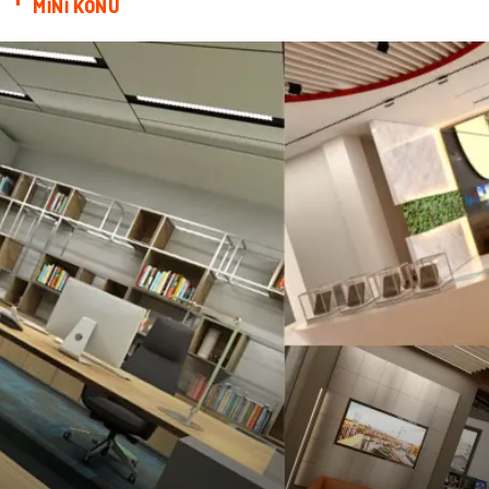
MİNİ KONU
Basın Yayın
Kiralama Servisleri
Telekomünikasyon
Markalar
Ambalaj
İthalat İhracat
Dernekler ve Birlikler