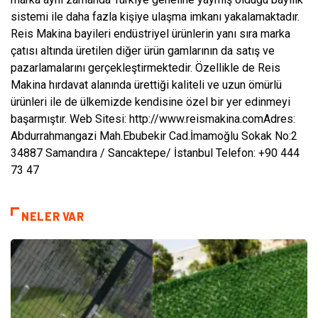
sistemi ile daha fazla kişiye ulaşma imkanı yakalamaktadır.
Reis Makina bayileri endüstriyel ürünlerin yanı sıra marka
çatısı altında üretilen diğer ürün gamlarının da satış ve
pazarlamalarını gerçekleştirmektedir. Özellikle de Reis
Makina hırdavat alanında ürettiği kaliteli ve uzun ömürlü
ürünleri ile de ülkemizde kendisine özel bir yer edinmeyi
başarmıştır.
Web Sitesi: http://www.reismakina.com
Adres:
Abdurrahmangazi Mah.Ebubekir Cad.
İmamoğlu Sokak No:2
34887 Samandıra / Sancaktepe/ İstanbul
Telefon: +90 444
73 47
NELER VAR