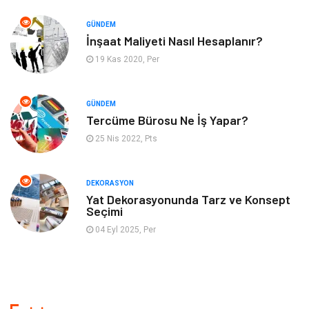
Otomotiv
Yeme İçme
GÜNDEM
Aksesuar
Eğitim Kurumları
İnşaat Maliyeti Nasıl Hesaplanır?
19 Kas 2020, Per
Hizmet
Organizasyon
GÜNDEM
Mobilya
Pazarlama
Tercüme Bürosu Ne İş Yapar?
25 Nis 2022, Pts
İnternet
Bebek Giyim
Nakliyat
Plastik
DEKORASYON
Yat Dekorasyonunda Tarz ve Konsept
Seçimi
Hediyelik Eşya
Eğlence
04 Eyl 2025, Per
Alüminyum
Bilişim
Kültür Sanat
Endüstriyel Ürünler