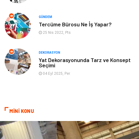
Hizmet
Organizasyon
GÜNDEM
Mobilya
Pazarlama
Tercüme Bürosu Ne İş Yapar?
25 Nis 2022, Pts
İnternet
Bebek Giyim
Nakliyat
Plastik
DEKORASYON
Yat Dekorasyonunda Tarz ve Konsept
Seçimi
Hediyelik Eşya
Eğlence
04 Eyl 2025, Per
Alüminyum
Bilişim
Kültür Sanat
Endüstriyel Ürünler
MİNİ KONU
Basın Yayın
Kiralama Servisleri
Telekomünikasyon
Markalar