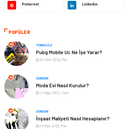
Pinterest
Linkedin
Emlak
Giyim
Tekstil
Gıda
POPÜLER
Bilgisayar ve Yazılım
Makine
TEKNOLOJI
Pubg Mobile Uc Ne İşe Yarar?
Alışveriş
Bahçe Ev
25 Tem 2022, Pts
Maden ve Metal
Turizm
GÜNDEM
Moda Evi Nasıl Kurulur?
Güzellik & Bakım
Tatil
12 Ağu 2022, Cum
Otomotiv
Yeme İçme
GÜNDEM
Aksesuar
Eğitim Kurumları
İnşaat Maliyeti Nasıl Hesaplanır?
19 Kas 2020, Per