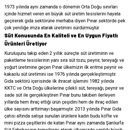
1973 yılında aynı zamanda o dönemin Orta Doğu sınırları
içinde hizmet veren en büyük süt üretim tesislerini hayata
geçirerek gıda sektörüne merhaba diyen Pınar sektörde pek
çok yeniliğe imza atarak üretimini sürdürmüştür.
Süt Konusunda En Kaliteli ve En Uygun Fiyatlı
Ürünleri Üretiyor
Kuruluşunu takip eden 2 yıllık süreçte süt üretiminin ve
paketleme tesislerinin yanı sıra süt tozu, peynir, tereyağı ve
yoğurt üretimine geçen Pınar ülkemizin ilk eritme peynir ve
kakaolu süt üretimini ise 1976 yılında gerçekleştirmiştir.
Gıda sektörü içerisinde ilk ihracat işlemini 1982 yılında
KKTC ve Orta Doğu ülkelerine çilekli süt, tereyağı, peynir ve
sade süt ile gerçekleştiren Pınar bunu takiben ilerleyen
yıllarda hem ihraç ettiği ürün çeşidini hem de ihraç edilen
ülke sayısını arttırmayı başarmıştır. 2013 yılında Pınar Gıda
çatısı altında satışa sunulan ürünlere kadın budu köfte ve
mini pizza çeşitlerini de katan Pınar aynı zamanda Şanlıurfa
Süt Fabrikasının temellerini atarak ülkemizde yaptığı büyük