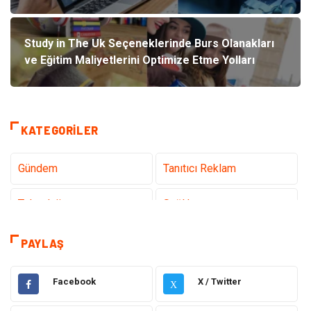
Study in The Uk Seçeneklerinde Burs Olanakları
ve Eğitim Maliyetlerini Optimize Etme Yolları
KATEGORILER
Gündem
Tanıtıcı Reklam
Teknoloji
Sağlık
Dekorasyon
Elektrik Elektronik
PAYLAŞ
Eğitim
Hukuk
Facebook
X / Twitter
X
Ulaşım ve Taşımacılık
Yapı İnşaat