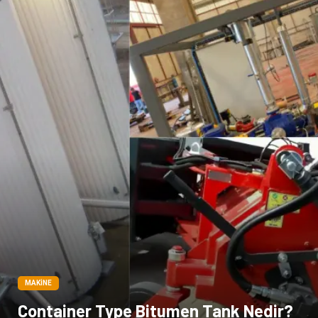
Ambalaj
İthalat İhracat
Dernekler ve Birlikler
MAKINE
Container Type Bitumen Tank Nedir?