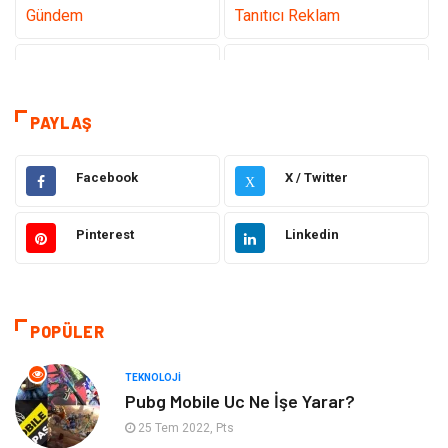
Gündem
Tanıtıcı Reklam
Teknoloji
Sağlık
Dekorasyon
Elektrik Elektronik
PAYLAŞ
Eğitim
Hukuk
Facebook
X / Twitter
X
Ulaşım ve Taşımacılık
Yapı İnşaat
Pinterest
Linkedin
Emlak
Giyim
Tekstil
Gıda
POPÜLER
Bilgisayar ve Yazılım
Makine
TEKNOLOJI
Pubg Mobile Uc Ne İşe Yarar?
Alışveriş
Bahçe Ev
25 Tem 2022, Pts