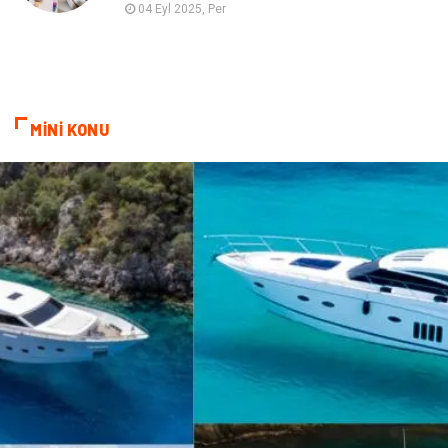
04 Eyl 2025, Per
Alüminyum
Bilişim
Kültür Sanat
Endüstriyel Ürünler
MİNİ KONU
Basın Yayın
Kiralama Servisleri
Telekomünikasyon
Markalar
Ambalaj
İthalat İhracat
Dernekler ve Birlikler