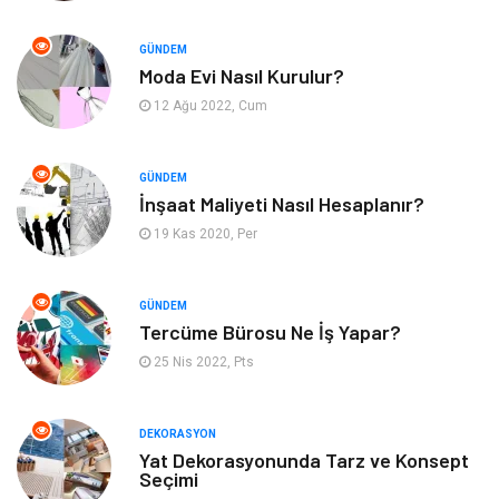
Maden ve Metal
Turizm
GÜNDEM
Moda Evi Nasıl Kurulur?
Güzellik & Bakım
Tatil
12 Ağu 2022, Cum
Otomotiv
Yeme İçme
GÜNDEM
Aksesuar
Eğitim Kurumları
İnşaat Maliyeti Nasıl Hesaplanır?
19 Kas 2020, Per
Hizmet
Organizasyon
GÜNDEM
Mobilya
Pazarlama
Tercüme Bürosu Ne İş Yapar?
25 Nis 2022, Pts
İnternet
Bebek Giyim
Nakliyat
Plastik
DEKORASYON
Yat Dekorasyonunda Tarz ve Konsept
Seçimi
Hediyelik Eşya
Eğlence