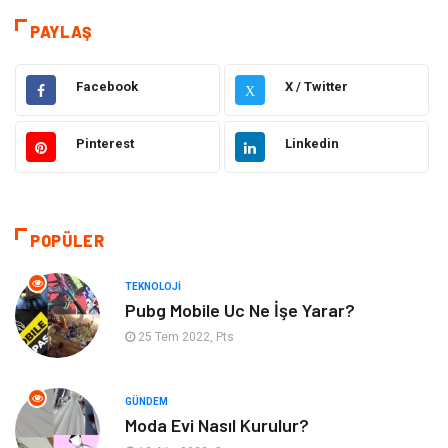
Dekorasyon
Elektrik Elektronik
PAYLAŞ
Eğitim
Hukuk
Facebook
X / Twitter
X
Ulaşım ve Taşımacılık
Yapı İnşaat
Pinterest
Linkedin
Emlak
Giyim
Tekstil
Gıda
POPÜLER
Bilgisayar ve Yazılım
Makine
TEKNOLOJI
Pubg Mobile Uc Ne İşe Yarar?
Alışveriş
Bahçe Ev
25 Tem 2022, Pts
Maden ve Metal
Turizm
GÜNDEM
Moda Evi Nasıl Kurulur?
Güzellik & Bakım
Tatil