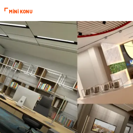
MİNİ KONU
Basın Yayın
Kiralama Servisleri
Telekomünikasyon
Markalar
Ambalaj
İthalat İhracat
Dernekler ve Birlikler