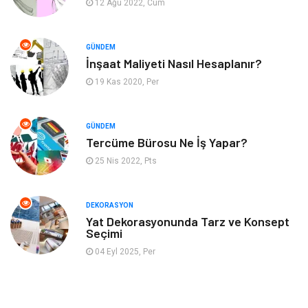
12 Ağu 2022, Cum
Otomotiv
Yeme İçme
GÜNDEM
Aksesuar
Eğitim Kurumları
İnşaat Maliyeti Nasıl Hesaplanır?
19 Kas 2020, Per
Hizmet
Organizasyon
GÜNDEM
Mobilya
Pazarlama
Tercüme Bürosu Ne İş Yapar?
25 Nis 2022, Pts
İnternet
Bebek Giyim
Nakliyat
Plastik
DEKORASYON
Yat Dekorasyonunda Tarz ve Konsept
Seçimi
Hediyelik Eşya
Eğlence
04 Eyl 2025, Per
Alüminyum
Bilişim
Kültür Sanat
Endüstriyel Ürünler