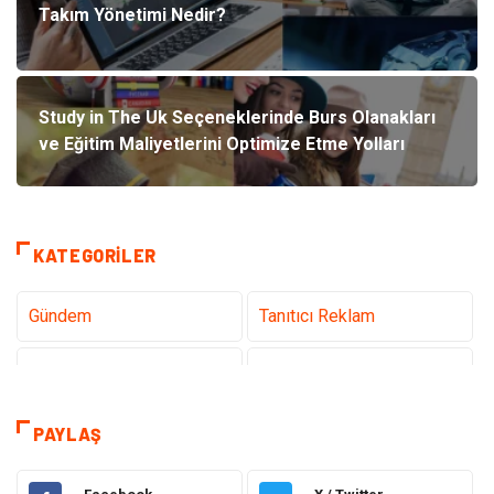
Takım Yönetimi Nedir?
Study in The Uk Seçeneklerinde Burs Olanakları
ve Eğitim Maliyetlerini Optimize Etme Yolları
KATEGORILER
Gündem
Tanıtıcı Reklam
Teknoloji
Sağlık
Dekorasyon
Elektrik Elektronik
PAYLAŞ
Eğitim
Hukuk