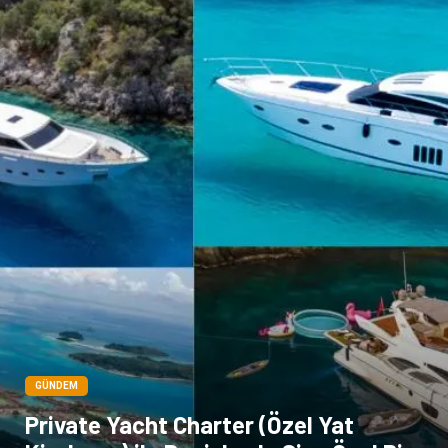
Telekomünikasyon
Markalar
Ambalaj
İthalat İhracat
Dernekler ve Birlikler
GÜNDEM
Private Yacht Charter (Özel Yat