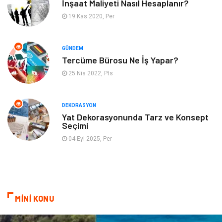
Aksesuar
Eğitim Kurumları
İnşaat Maliyeti Nasıl Hesaplanır?
19 Kas 2020, Per
Hizmet
Organizasyon
GÜNDEM
Mobilya
Pazarlama
Tercüme Bürosu Ne İş Yapar?
25 Nis 2022, Pts
İnternet
Bebek Giyim
Nakliyat
Plastik
DEKORASYON
Yat Dekorasyonunda Tarz ve Konsept
Seçimi
Hediyelik Eşya
Eğlence
04 Eyl 2025, Per
Alüminyum
Bilişim
Kültür Sanat
Endüstriyel Ürünler
MİNİ KONU
Basın Yayın
Kiralama Servisleri