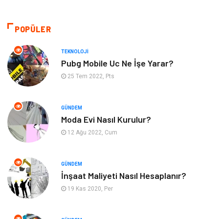
Tekstil
Gıda
POPÜLER
Bilgisayar ve Yazılım
Makine
TEKNOLOJI
Pubg Mobile Uc Ne İşe Yarar?
Alışveriş
Bahçe Ev
25 Tem 2022, Pts
Maden ve Metal
Turizm
GÜNDEM
Moda Evi Nasıl Kurulur?
Güzellik & Bakım
Tatil
12 Ağu 2022, Cum
Otomotiv
Yeme İçme
GÜNDEM
Aksesuar
Eğitim Kurumları
İnşaat Maliyeti Nasıl Hesaplanır?
19 Kas 2020, Per
Hizmet
Organizasyon