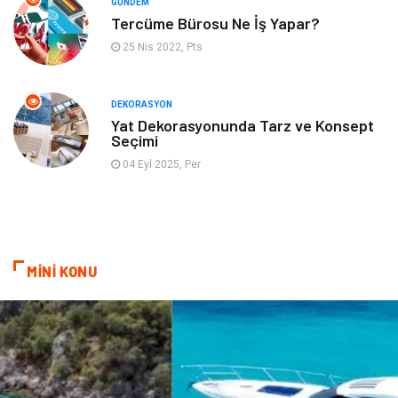
GÜNDEM
Mobilya
Pazarlama
Tercüme Bürosu Ne İş Yapar?
25 Nis 2022, Pts
İnternet
Bebek Giyim
Nakliyat
Plastik
DEKORASYON
Yat Dekorasyonunda Tarz ve Konsept
Seçimi
Hediyelik Eşya
Eğlence
04 Eyl 2025, Per
Alüminyum
Bilişim
Kültür Sanat
Endüstriyel Ürünler
MİNİ KONU
Basın Yayın
Kiralama Servisleri
Telekomünikasyon
Markalar
Ambalaj
İthalat İhracat