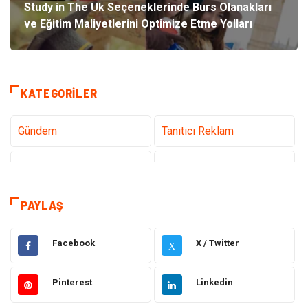
Study in The Uk Seçeneklerinde Burs Olanakları
ve Eğitim Maliyetlerini Optimize Etme Yolları
KATEGORILER
Gündem
Tanıtıcı Reklam
Teknoloji
Sağlık
Dekorasyon
Elektrik Elektronik
PAYLAŞ
Eğitim
Hukuk
Facebook
X / Twitter
X
Ulaşım ve Taşımacılık
Yapı İnşaat
Pinterest
Linkedin
Emlak
Giyim