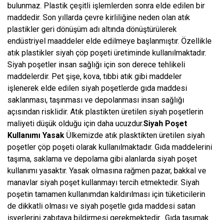
bulunmaz. Plastik çeşitli işlemlerden sonra elde edilen bir
maddedir. Son yıllarda çevre kirliliğine neden olan atık
plastikler geri dönüşüm adı altında dönüştürülerek
endüstriyel maaddeler elde edilmeye başlanmıştır. Özellikle
atık plastikler siyah çöp poşeti üretiminde kullanılmaktadır.
Siyah poşetler insan sağlığı için son derece tehlikeli
maddelerdir. Pet şişe, kova, tıbbi atık gibi maddeler
işlenerek elde edilen siyah poşetlerde gıda maddesi
saklanması, taşınması ve depolanması insan sağlığı
açısından risklidir. Atık plastikten üretilen siyah poşetlerin
maliyeti düşük olduğu için daha ucuzdur.
Siyah Poşet
Kullanımı Yasak
Ülkemizde atık plasktikten üretilen siyah
poşetler çöp poşeti olarak kullanılmaktadır. Gıda maddelerini
taşıma, saklama ve depolama gibi alanlarda siyah poşet
kullanımı yasaktır. Yasak olmasına rağmen pazar, bakkal ve
manavlar siyah poşet kullanmayı tercih etmektedir. Siyah
poşetin tamamen kullanımdan kaldırılması için tüketicilerin
de dikkatli olması ve siyah poşetle gıda maddesi satan
işyerlerini zabıtaya bildirmesi gerekmektedir. Gıda taşımak