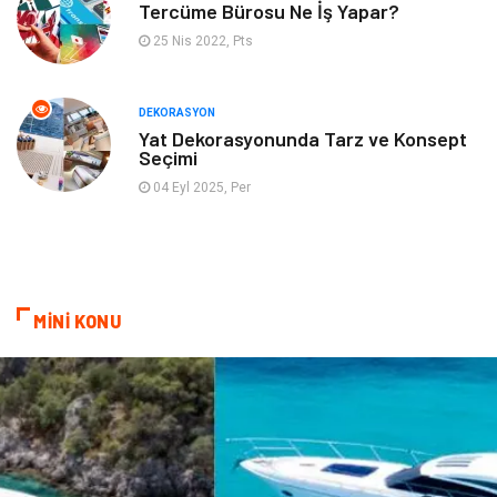
Tercüme Bürosu Ne İş Yapar?
25 Nis 2022, Pts
İnternet
Bebek Giyim
Nakliyat
Plastik
DEKORASYON
Yat Dekorasyonunda Tarz ve Konsept
Seçimi
Hediyelik Eşya
Eğlence
04 Eyl 2025, Per
Alüminyum
Bilişim
Kültür Sanat
Endüstriyel Ürünler
MİNİ KONU
Basın Yayın
Kiralama Servisleri
Telekomünikasyon
Markalar
Ambalaj
İthalat İhracat