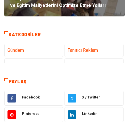
ve Eğitim Maliyetlerini Optimize Etme Yolları
KATEGORILER
Gündem
Tanıtıcı Reklam
Teknoloji
Sağlık
Dekorasyon
Elektrik Elektronik
PAYLAŞ
Eğitim
Hukuk
Facebook
X / Twitter
X
Ulaşım ve Taşımacılık
Yapı İnşaat
Pinterest
Linkedin
Emlak
Giyim