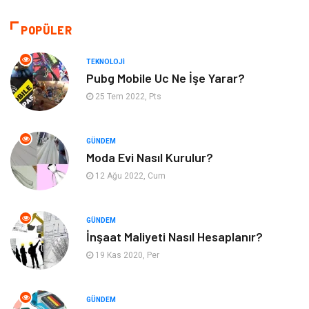
Tekstil
Gıda
POPÜLER
Bilgisayar ve Yazılım
Makine
TEKNOLOJI
Pubg Mobile Uc Ne İşe Yarar?
Alışveriş
Bahçe Ev
25 Tem 2022, Pts
Maden ve Metal
Turizm
GÜNDEM
Moda Evi Nasıl Kurulur?
Güzellik & Bakım
Tatil
12 Ağu 2022, Cum
Otomotiv
Yeme İçme
GÜNDEM
Aksesuar
Eğitim Kurumları
İnşaat Maliyeti Nasıl Hesaplanır?
19 Kas 2020, Per
Hizmet
Organizasyon
GÜNDEM
Mobilya
Pazarlama