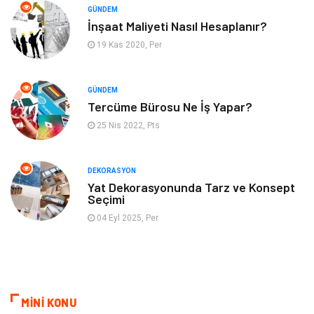
GÜNDEM
Aksesuar
Eğitim Kurumları
İnşaat Maliyeti Nasıl Hesaplanır?
19 Kas 2020, Per
Hizmet
Organizasyon
GÜNDEM
Mobilya
Pazarlama
Tercüme Bürosu Ne İş Yapar?
25 Nis 2022, Pts
İnternet
Bebek Giyim
Nakliyat
Plastik
DEKORASYON
Yat Dekorasyonunda Tarz ve Konsept
Seçimi
Hediyelik Eşya
Eğlence
04 Eyl 2025, Per
Alüminyum
Bilişim
Kültür Sanat
Endüstriyel Ürünler
MİNİ KONU
Basın Yayın
Kiralama Servisleri