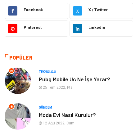
Eğitim
Hukuk
Facebook
X / Twitter
X
Ulaşım ve Taşımacılık
Yapı İnşaat
Pinterest
Linkedin
Emlak
Giyim
Tekstil
Gıda
POPÜLER
Bilgisayar ve Yazılım
Makine
TEKNOLOJI
Pubg Mobile Uc Ne İşe Yarar?
Alışveriş
Bahçe Ev
25 Tem 2022, Pts
Maden ve Metal
Turizm
GÜNDEM
Moda Evi Nasıl Kurulur?
Güzellik & Bakım
Tatil
12 Ağu 2022, Cum
Otomotiv
Yeme İçme