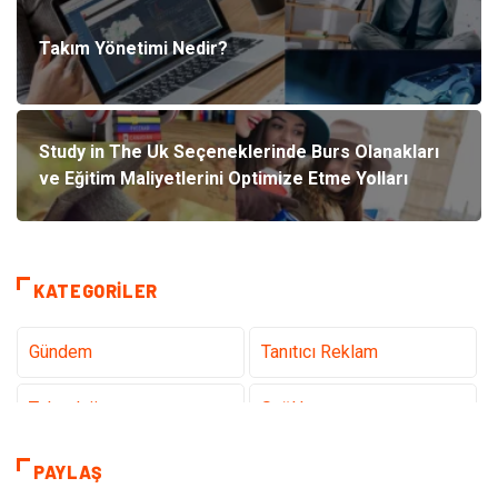
Takım Yönetimi Nedir?
Study in The Uk Seçeneklerinde Burs Olanakları
ve Eğitim Maliyetlerini Optimize Etme Yolları
KATEGORILER
Gündem
Tanıtıcı Reklam
Teknoloji
Sağlık
Dekorasyon
Elektrik Elektronik
PAYLAŞ