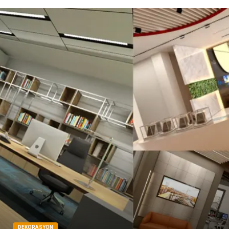
Telekomünikasyon
Markalar
Ambalaj
İthalat İhracat
Dernekler ve Birlikler
DEKORASYON