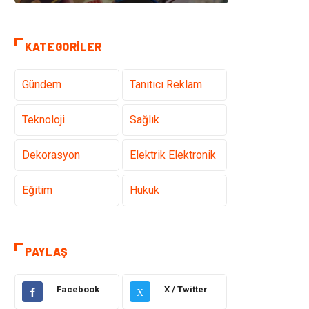
KATEGORILER
Gündem
Tanıtıcı Reklam
Teknoloji
Sağlık
Dekorasyon
Elektrik Elektronik
Eğitim
Hukuk
Ulaşım ve
Yapı İnşaat
Taşımacılık
PAYLAŞ
Emlak
Giyim
Facebook
X / Twitter
X