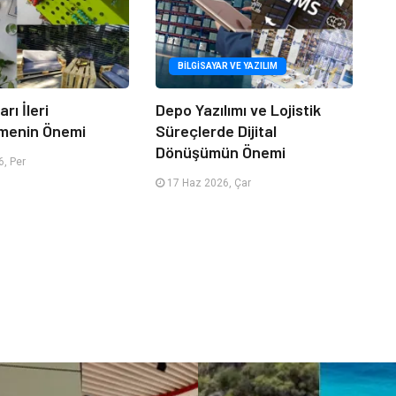
BILGISAYAR VE YAZILIM
rı İleri
Depo Yazılımı ve Lojistik
menin Önemi
Süreçlerde Dijital
Dönüşümün Önemi
, Per
17 Haz 2026, Çar