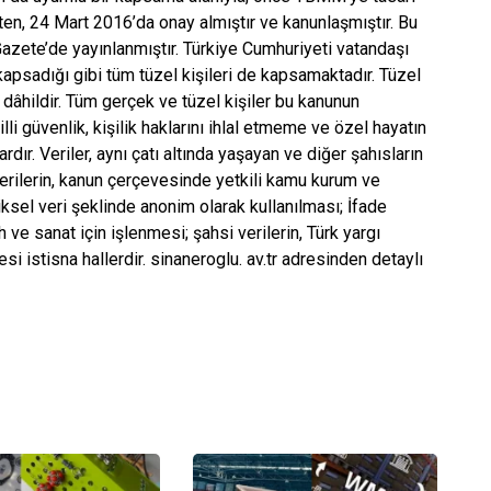
ten, 24 Mart 2016’da onay almıştır ve kanunlaşmıştır. Bu
zete’de yayınlanmıştır. Türkiye Cumhuriyeti vatandaşı
kapsadığı gibi tüm tüzel kişileri de kapsamaktadır. Tüzel
 dâhildir. Tüm gerçek ve tüzel kişiler bu kanunun
i güvenlik, kişilik haklarını ihlal etmeme ve özel hayatın
vardır. Veriler, aynı çatı altında yaşayan ve diğer şahısların
 verilerin, kanun çerçevesinde yetkili kamu kurum ve
tiksel veri şeklinde anonim olarak kullanılması; İfade
h ve sanat için işlenmesi; şahsi verilerin, Türk yargı
i istisna hallerdir. sinaneroglu. av.tr adresinden detaylı