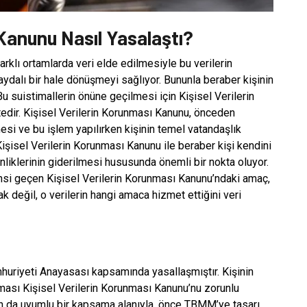
 Kanunu Nasıl Yasalaştı?
farklı ortamlarda veri elde edilmesiyle bu verilerin
faydalı bir hale dönüşmeyi sağlıyor. Bununla beraber kişinin
 Bu suistimallerin önüne geçilmesi için Kişisel Verilerin
dir. Kişisel Verilerin Korunması Kanunu, önceden
mesi ve bu işlem yapılırken kişinin temel vatandaşlık
işisel Verilerin Korunması Kanunu ile beraber kişi kendini
iklerinin giderilmesi hususunda önemli bir nokta oluyor.
 Bahsi geçen Kişisel Verilerin Korunması Kanunu’ndaki amaç,
ak değil, o verilerin hangi amaca hizmet ettiğini veri
huriyeti Anayasası kapsamında yasallaşmıştır. Kişinin
lması Kişisel Verilerin Korunması Kanunu’nu zorunlu
man da uyumlu bir kapsama alanıyla, önce TBMM’ye tasarı