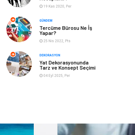
19 Kas 2020, Per
İnternet
Bebek Giyim
GÜNDEM
Tercüme Bürosu Ne İş
Nakliyat
Plastik
Yapar?
25 Nis 2022, Pts
Hediyelik Eşya
Eğlence
DEKORASYON
Alüminyum
Bilişim
Yat Dekorasyonunda
Tarz ve Konsept Seçimi
Kültür Sanat
Endüstriyel
04 Eyl 2025, Per
Ürünler
Basın Yayın
Kiralama
Servisleri
Telekomünikasyon
Markalar
Ambalaj
İthalat İhracat