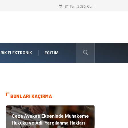
Ataşehir Gitar Dersi Ve Modern Yaşamda
31 Tem 2026, Cum
RIK ELEKTRONIK
EĞITIM
BUNLARI KAÇIRMA
Ceza Avukatı Ekseninde Muhakeme
Hukuku ve Adil Yargılanma Hakları