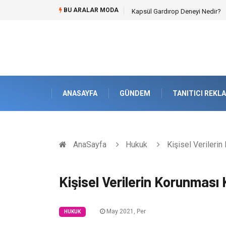
BU ARALAR MODA
Kapsül Gardırop Deneyi Nedir?
ANASAYFA
GÜNDEM
TANITICI REKL
AnaSayfa
Hukuk
Kişisel Verileri
Kişisel Verilerin Korunması
May 2021, Per
HUKUK