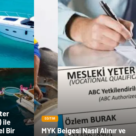
Dernekler ve
Birlikler
ter
EĞITIM
 ile
l Bir
MYK Belgesi Nasıl Alınır ve