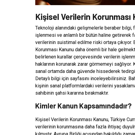
Kişisel Verilerin Korunması
Teknoloji alanındaki gelişmelerle beraber bilgi, 
işlenmesi ve anlamlı bir bütün haline getirerek 
verilerinin suistimal edilme riski ortaya çıkıyor.
Korunması Kanunu daha önemli bir hale gelmekte
belirlenen kurallar çerçevesinde verilerin işlen
haklarının korunarak zarar görmemeyi sağlıyor. K
sanal ortamda daha güvende hissederek tedirginl
Detaylı bilgi için sayfasını inceleyebilirsiniz.
kişinin sanal platformlardaki verilerini yasaklam
sahibinin şahsi kararına bırakmaktır.
Kimler Kanun Kapsamındadır?
Kişisel Verilerin Korunması Kanunu, Türkiye Cum
verilerinin korunmasına daha fazla ihtiyaç duyu
kılmıştır. Avrupa Birliği açısından bakıldığı za