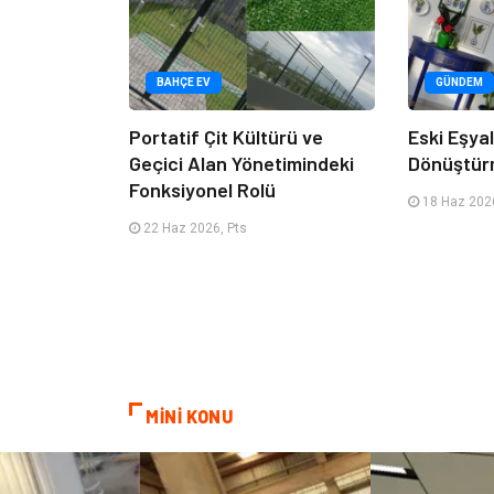
BAHÇE EV
GÜNDEM
Portatif Çit Kültürü ve
Eski Eşyala
Geçici Alan Yönetimindeki
Dönüştür
Fonksiyonel Rolü
18 Haz 2026
22 Haz 2026, Pts
MİNİ KONU