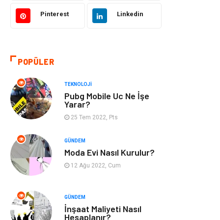
Tekstil
Gıda
Pinterest
Linkedin
Bilgisayar ve
Makine
Yazılım
POPÜLER
Alışveriş
Bahçe Ev
TEKNOLOJI
Maden ve Metal
Turizm
Pubg Mobile Uc Ne İşe
Yarar?
Güzellik & Bakım
Tatil
25 Tem 2022, Pts
Otomotiv
Yeme İçme
GÜNDEM
Moda Evi Nasıl Kurulur?
Aksesuar
Eğitim Kurumları
12 Ağu 2022, Cum
Hizmet
Organizasyon
GÜNDEM
İnşaat Maliyeti Nasıl
Mobilya
Pazarlama
Hesaplanır?