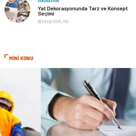
DEKORASYON
Yat Dekorasyonunda Tarz ve Konsept
Seçimi
Hediyelik Eşya
Eğlence
04 Eyl 2025, Per
Alüminyum
Bilişim
Kültür Sanat
Endüstriyel Ürünler
MİNİ KONU
Basın Yayın
Kiralama Servisleri
Telekomünikasyon
Markalar
Ambalaj
İthalat İhracat
Dernekler ve Birlikler