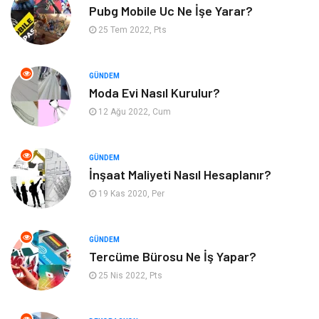
Pubg Mobile Uc Ne İşe Yarar?
Alışveriş
Bahçe Ev
25 Tem 2022, Pts
Maden ve Metal
Turizm
GÜNDEM
Moda Evi Nasıl Kurulur?
Güzellik & Bakım
Tatil
12 Ağu 2022, Cum
Otomotiv
Yeme İçme
GÜNDEM
Aksesuar
Eğitim Kurumları
İnşaat Maliyeti Nasıl Hesaplanır?
19 Kas 2020, Per
Hizmet
Organizasyon
GÜNDEM
Mobilya
Pazarlama
Tercüme Bürosu Ne İş Yapar?
25 Nis 2022, Pts
İnternet
Bebek Giyim
Nakliyat
Plastik