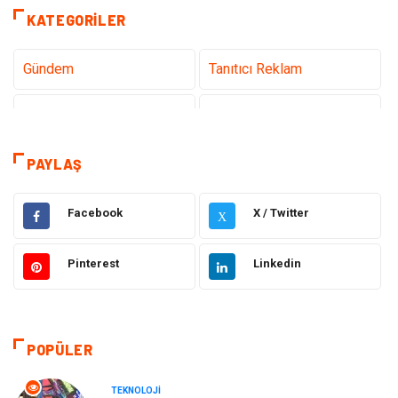
KATEGORILER
Gündem
Tanıtıcı Reklam
Teknoloji
Sağlık
Dekorasyon
Elektrik Elektronik
PAYLAŞ
Eğitim
Hukuk
Facebook
X / Twitter
X
Ulaşım ve Taşımacılık
Yapı İnşaat
Pinterest
Linkedin
Emlak
Giyim
Tekstil
Gıda
POPÜLER
Bilgisayar ve Yazılım
Makine
TEKNOLOJI