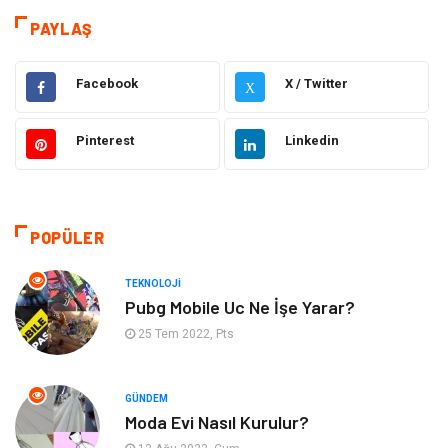
Dekorasyon
Elektrik Elektronik
PAYLAŞ
Eğitim
Hukuk
Facebook
X / Twitter
X
Ulaşım ve Taşımacılık
Yapı İnşaat
Pinterest
Linkedin
Emlak
Giyim
Tekstil
Gıda
POPÜLER
Bilgisayar ve Yazılım
Makine
TEKNOLOJI
Pubg Mobile Uc Ne İşe Yarar?
Alışveriş
Bahçe Ev
25 Tem 2022, Pts
Maden ve Metal
Turizm
GÜNDEM
Moda Evi Nasıl Kurulur?
Güzellik & Bakım
Tatil