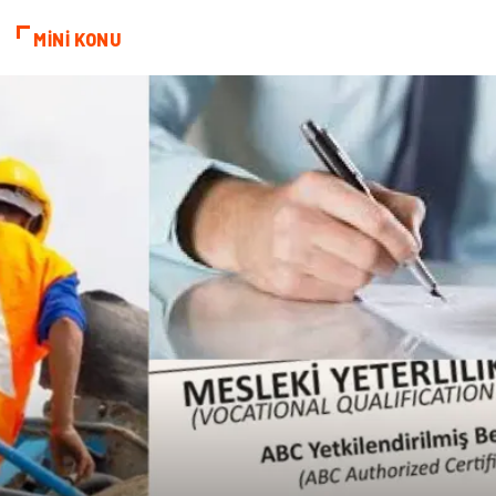
MİNİ KONU
Basın Yayın
Kiralama Servisleri
Telekomünikasyon
Markalar
Ambalaj
İthalat İhracat
Dernekler ve Birlikler