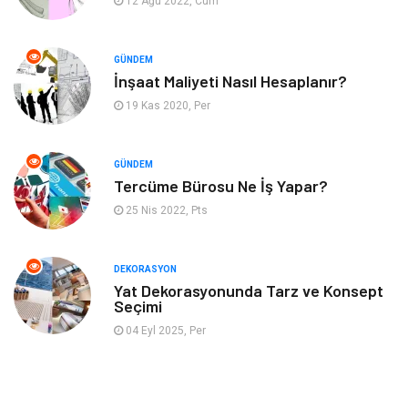
12 Ağu 2022, Cum
Otomotiv
Yeme İçme
GÜNDEM
Aksesuar
Eğitim Kurumları
İnşaat Maliyeti Nasıl Hesaplanır?
19 Kas 2020, Per
Hizmet
Organizasyon
GÜNDEM
Mobilya
Pazarlama
Tercüme Bürosu Ne İş Yapar?
25 Nis 2022, Pts
İnternet
Bebek Giyim
Nakliyat
Plastik
DEKORASYON
Yat Dekorasyonunda Tarz ve Konsept
Seçimi
Hediyelik Eşya
Eğlence
04 Eyl 2025, Per
Alüminyum
Bilişim
Kültür Sanat
Endüstriyel Ürünler