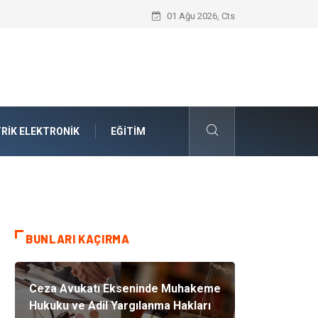
Takım Yönetimi Nedir?
01 Ağu 2026, Cts
RIK ELEKTRONIK
EĞITIM
BUNLARI KAÇIRMA
Ceza Avukatı Ekseninde Muhakeme
Hukuku ve Adil Yargılanma Hakları