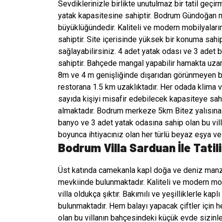
Sevdiklerinizle birlikte unutulmaz bir tatil geçi
yatak kapasitesine sahiptir. Bodrum Gündoğan m
büyüklüğündedir. Kaliteli ve modern mobilyaların
sahiptir. Site içerisinde yüksek bir konuma sahi
sağlayabilirsiniz. 4 adet yatak odası ve 3 adet 
sahiptir. Bahçede mangal yapabilir hamakta uzan
8m ve 4 m genişliğinde dışarıdan görünmeyen bi
restorana 1.5 km uzaklıktadır. Her odada klima 
sayıda kişiyi misafir edebilecek kapasiteye sa
almaktadır. Bodrum merkeze 5km Bitez yalısına is
banyo ve 3 adet yatak odasına sahip olan bu vill
boyunca ihtiyacınız olan her türlü beyaz eşya ve k
Bodrum Villa Sarduan İle Tatili
Üst katında camekanla kapl doğa ve deniz manza
mevkiinde bulunmaktadır. Kaliteli ve modern mobi
villa oldukça şıktır. Bakımılı ve yeşilliklerle ka
bulunmaktadır. Hem balayı yapacak çiftler için h
olan bu villanın bahçesindeki küçük evde sizinl