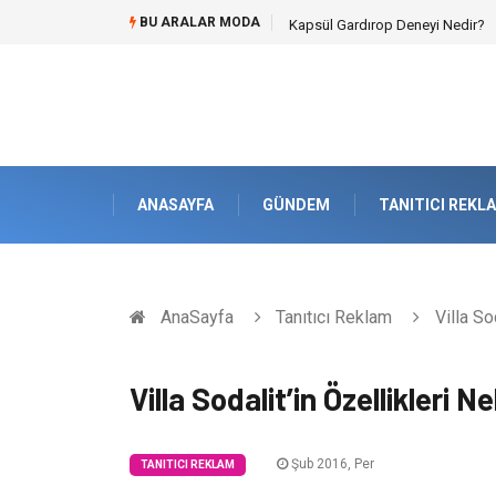
BU ARALAR MODA
Ataşehir Gitar Dersi Ve Modern 
ANASAYFA
GÜNDEM
TANITICI REKL
AnaSayfa
Tanıtıcı Reklam
Villa Sod
Villa Sodalit’in Özellikleri Ne
Şub 2016, Per
TANITICI REKLAM