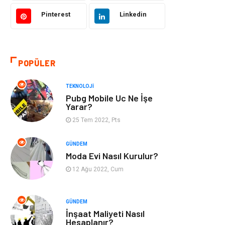
Tekstil
Gıda
Pinterest
Linkedin
Bilgisayar ve
Makine
Yazılım
POPÜLER
Alışveriş
Bahçe Ev
TEKNOLOJI
Maden ve Metal
Turizm
Pubg Mobile Uc Ne İşe
Yarar?
Güzellik & Bakım
Tatil
25 Tem 2022, Pts
Otomotiv
Yeme İçme
GÜNDEM
Moda Evi Nasıl Kurulur?
Aksesuar
Eğitim Kurumları
12 Ağu 2022, Cum
Hizmet
Organizasyon
GÜNDEM
İnşaat Maliyeti Nasıl
Mobilya
Pazarlama
Hesaplanır?