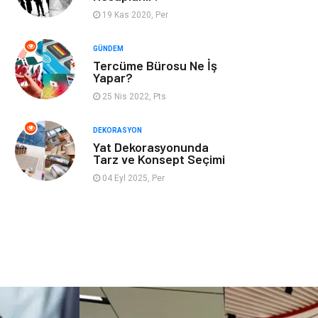
19 Kas 2020, Per
İnternet
Bebek Giyim
GÜNDEM
Tercüme Bürosu Ne İş
Nakliyat
Plastik
Yapar?
25 Nis 2022, Pts
Hediyelik Eşya
Eğlence
DEKORASYON
Alüminyum
Bilişim
Yat Dekorasyonunda
Tarz ve Konsept Seçimi
Kültür Sanat
Endüstriyel
04 Eyl 2025, Per
Ürünler
Basın Yayın
Kiralama
Servisleri
Telekomünikasyon
Markalar
Ambalaj
İthalat İhracat