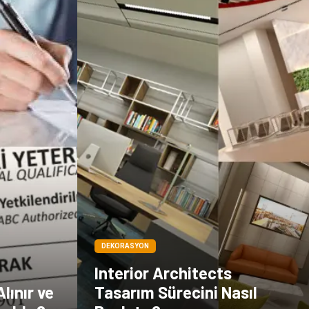
Dernekler ve
Birlikler
DEKORASYON
Interior Architects
lınır ve
Tasarım Sürecini Nasıl