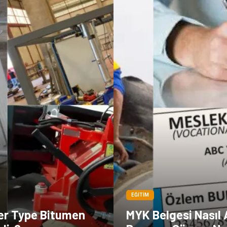
EĞITIM
er Type Bitumen
MYK Belgesi Nasıl A