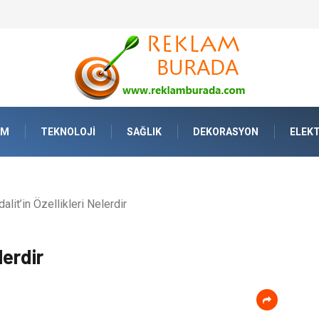
Yaşamda Sanatla Gelen Dinginlik
AM
TEKNOLOJI
SAĞLIK
DEKORASYON
ELEKT
alit’in Özellikleri Nelerdir
lerdir