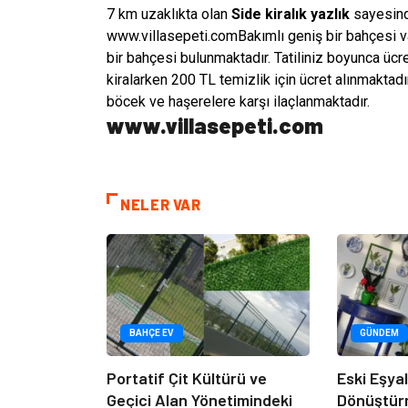
7 km uzaklıkta olan
Side kiralık yazlık
sayesinde
www.villasepeti.comBakımlı geniş bir bahçesi v
bir bahçesi bulunmaktadır. Tatiliniz boyunca ücre
kiralarken 200 TL temizlik için ücret alınmaktadı
böcek ve haşerelere karşı ilaçlanmaktadır.
www.villasepeti.com
NELER VAR
BAHÇE EV
GÜNDEM
Portatif Çit Kültürü ve
Eski Eşyala
Geçici Alan Yönetimindeki
Dönüştür