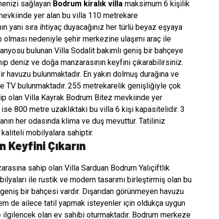
rmenizi sağlayan
Bodrum kiralık villa
maksimum 6 kişilik
evkiinde yer alan bu villa 110 metrekare
ın yanı sıra ihtiyaç duyacağınız her türlü beyaz eşyaya
p olması nedeniyle şehir merkezine ulaşımı araç ile
banyosu bulunan Villa Sodalit bakımlı geniş bir bahçeye
ıp deniz ve doğa manzarasının keyfini çıkarabilirsiniz.
r havuzu bulunmaktadır. En yakın dolmuş durağına ve
ve TV bulunmaktadır. 255 metrekarelik genişliğiyle çok
hip olan Villa Kayrak Bodrum Bitez mevkiinde yer
e 800 metre uzaklıktaki bu villa 6 kişi kapasitelidir. 3
anın her odasında klima ve duş mevuttur. Tatiliniz
aliteli mobilyalara sahiptir.
n Keyfini Çıkarın
rasına sahip olan Villa Sarduan Bodrum Yalıçiftlik
lyaları ile rustik ve modern tasarımı birleştirmiş olan bu
plı geniş bir bahçesi vardır. Dışarıdan görünmeyen havuzu
em de ailece tatil yapmak isteyenler için oldukça uygun
e ilgilencek olan ev sahibi oturmaktadır. Bodrum merkeze