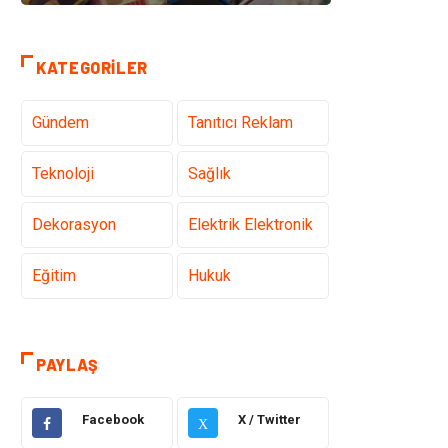
KATEGORILER
Gündem
Tanıtıcı Reklam
Teknoloji
Sağlık
Dekorasyon
Elektrik Elektronik
Eğitim
Hukuk
Ulaşım ve
Yapı İnşaat
Taşımacılık
PAYLAŞ
Emlak
Giyim
Facebook
X / Twitter
X