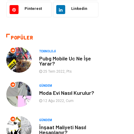
Tekstil
Gıda
Pinterest
Linkedin
Bilgisayar ve
Makine
Yazılım
POPÜLER
Alışveriş
Bahçe Ev
TEKNOLOJI
Maden ve Metal
Turizm
Pubg Mobile Uc Ne İşe
Yarar?
Güzellik & Bakım
Tatil
25 Tem 2022, Pts
Otomotiv
Yeme İçme
GÜNDEM
Moda Evi Nasıl Kurulur?
Aksesuar
Eğitim Kurumları
12 Ağu 2022, Cum
Hizmet
Organizasyon
GÜNDEM
İnşaat Maliyeti Nasıl
Mobilya
Pazarlama
Hesaplanır?