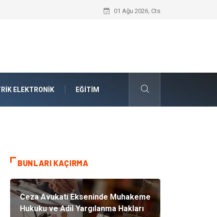
Takım Yönetimi Nedir?
01 Ağu 2026, Cts
RIK ELEKTRONIK
EĞITIM
BUNLARI KAÇIRMA
Ceza Avukatı Ekseninde Muhakeme
Hukuku ve Adil Yargılanma Hakları