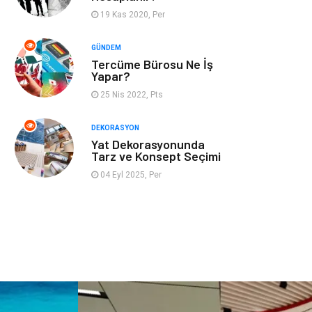
19 Kas 2020, Per
İnternet
Bebek Giyim
GÜNDEM
Tercüme Bürosu Ne İş
Nakliyat
Plastik
Yapar?
25 Nis 2022, Pts
Hediyelik Eşya
Eğlence
DEKORASYON
Alüminyum
Bilişim
Yat Dekorasyonunda
Tarz ve Konsept Seçimi
Kültür Sanat
Endüstriyel
04 Eyl 2025, Per
Ürünler
Basın Yayın
Kiralama
Servisleri
Telekomünikasyon
Markalar
Ambalaj
İthalat İhracat