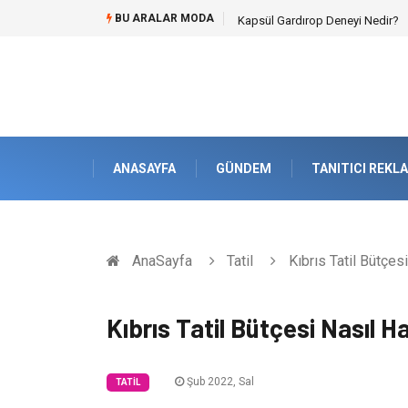
BU ARALAR MODA
Ataşehir Gitar Dersi Ve Modern 
ANASAYFA
GÜNDEM
TANITICI REKL
AnaSayfa
Tatil
Kıbrıs Tatil Bütçesi
Kıbrıs Tatil Bütçesi Nasıl Ha
Şub 2022, Sal
TATIL