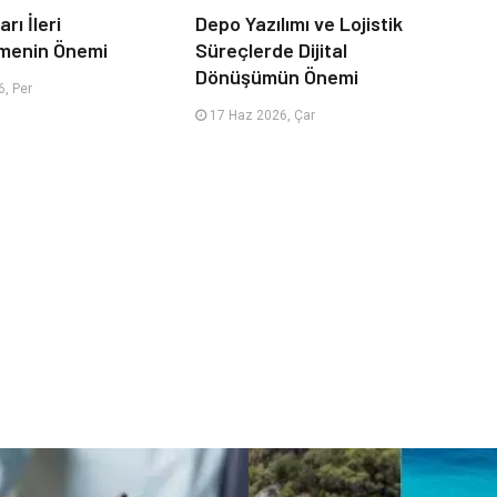
rı İleri
Depo Yazılımı ve Lojistik
menin Önemi
Süreçlerde Dijital
Dönüşümün Önemi
, Per
17 Haz 2026, Çar