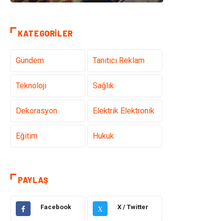
KATEGORILER
Gündem
Tanıtıcı Reklam
Teknoloji
Sağlık
Dekorasyon
Elektrik Elektronik
Eğitim
Hukuk
Ulaşım ve
Yapı İnşaat
Taşımacılık
PAYLAŞ
Emlak
Giyim
Facebook
X / Twitter
X