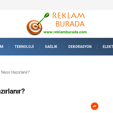
Yaşamda Sanatla Gelen Dinginlik
AM
TEKNOLOJI
SAĞLIK
DEKORASYON
ELEKT
 Nasıl Hazırlanır?
zırlanır?