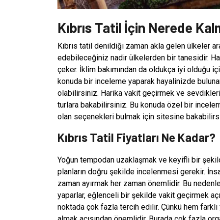
Kıbrıs Tatil İçin Nerede Ka
Kıbrıs tatil denildiği zaman akla gelen ülkeler ar
edebileceğiniz nadir ülkelerden bir tanesidir. Har
çeker. İklim bakımından da oldukça iyi olduğu içi
konuda bir inceleme yaparak hayalinizde bulunan 
olabilirsiniz. Harika vakit geçirmek ve sevdikle
turlara bakabilirsiniz. Bu konuda özel bir ince
olan seçenekleri bulmak için sitesine bakabilirsi
Kıbrıs Tatil Fiyatları Ne Kadar?
Yoğun tempodan uzaklaşmak ve keyifli bir şekil
planların doğru şekilde incelenmesi gerekir. İnsa
zaman ayırmak her zaman önemlidir. Bu nedenle 
yaparlar, eğlenceli bir şekilde vakit geçirmek açı
noktada çok fazla tercih edilir. Çünkü hem farkl
almak açısından önemlidir. Burada çok fazla orga