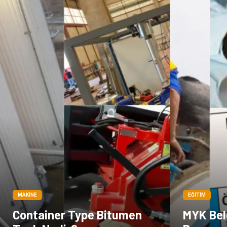
MAKINE
EĞITIM
Container Type Bitumen
MYK Belg