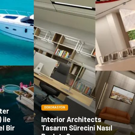
Dernekler ve
Birlikler
DEKORASYON
ter
 ile
Interior Architects
l Bir
Tasarım Sürecini Nasıl