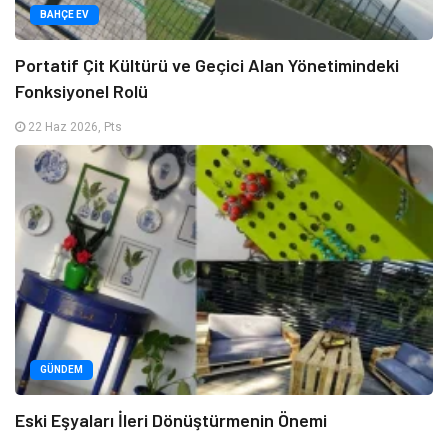
BAHÇE EV
Portatif Çit Kültürü ve Geçici Alan Yönetimindeki
Fonksiyonel Rolü
22 Haz 2026, Pts
GÜNDEM
Eski Eşyaları İleri Dönüştürmenin Önemi