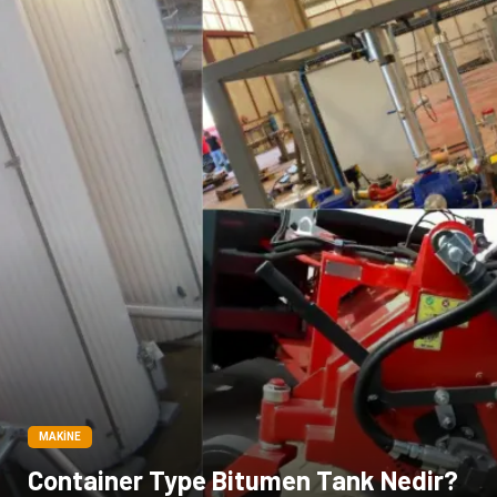
Ambalaj
İthalat İhracat
Dernekler ve Birlikler
MAKINE
Container Type Bitumen Tank Nedir?