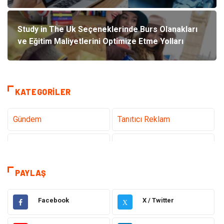
Study in The Uk Seçeneklerinde Burs Olanakları
ve Eğitim Maliyetlerini Optimize Etme Yolları
KATEGORILER
Gündem
Tanıtıcı Reklam
Teknoloji
Sağlık
Dekorasyon
Elektrik Elektronik
PAYLAŞ
Eğitim
Hukuk
Facebook
X / Twitter
X
Ulaşım ve Taşımacılık
Yapı İnşaat