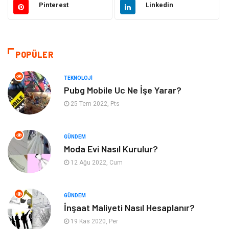
Pinterest
Linkedin
Emlak
Giyim
Tekstil
Gıda
POPÜLER
Bilgisayar ve Yazılım
Makine
TEKNOLOJI
Pubg Mobile Uc Ne İşe Yarar?
Alışveriş
Bahçe Ev
25 Tem 2022, Pts
Maden ve Metal
Turizm
GÜNDEM
Moda Evi Nasıl Kurulur?
Güzellik & Bakım
Tatil
12 Ağu 2022, Cum
Otomotiv
Yeme İçme
GÜNDEM
Aksesuar
Eğitim Kurumları
İnşaat Maliyeti Nasıl Hesaplanır?
19 Kas 2020, Per