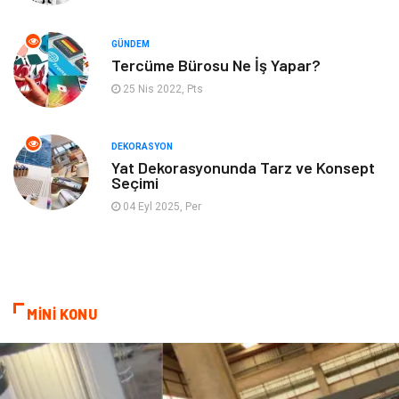
Hizmet
Organizasyon
GÜNDEM
Mobilya
Pazarlama
Tercüme Bürosu Ne İş Yapar?
25 Nis 2022, Pts
İnternet
Bebek Giyim
Nakliyat
Plastik
DEKORASYON
Yat Dekorasyonunda Tarz ve Konsept
Seçimi
Hediyelik Eşya
Eğlence
04 Eyl 2025, Per
Alüminyum
Bilişim
Kültür Sanat
Endüstriyel Ürünler
MİNİ KONU
Basın Yayın
Kiralama Servisleri
Telekomünikasyon
Markalar