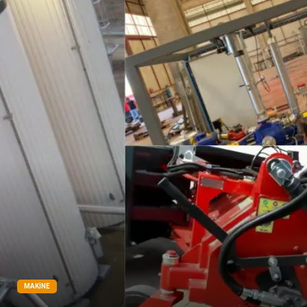
Ambalaj
İthalat İhracat
Dernekler ve Birlikler
MAKINE