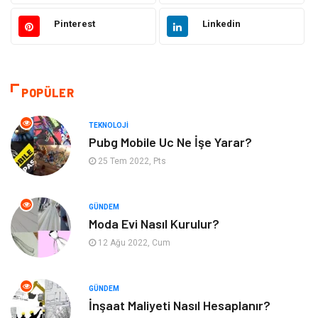
Ulaşım ve Taşımacılık
Yapı İnşaat
Pinterest
Linkedin
Emlak
Giyim
Tekstil
Gıda
POPÜLER
Bilgisayar ve Yazılım
Makine
TEKNOLOJI
Pubg Mobile Uc Ne İşe Yarar?
Alışveriş
Bahçe Ev
25 Tem 2022, Pts
Maden ve Metal
Turizm
GÜNDEM
Moda Evi Nasıl Kurulur?
Güzellik & Bakım
Tatil
12 Ağu 2022, Cum
Otomotiv
Yeme İçme
GÜNDEM
Aksesuar
Eğitim Kurumları
İnşaat Maliyeti Nasıl Hesaplanır?