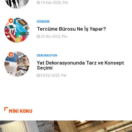
19 Kas 2020, Per
Hizmet
Organizasyon
GÜNDEM
Mobilya
Pazarlama
Tercüme Bürosu Ne İş Yapar?
25 Nis 2022, Pts
İnternet
Bebek Giyim
Nakliyat
Plastik
DEKORASYON
Yat Dekorasyonunda Tarz ve Konsept
Seçimi
Hediyelik Eşya
Eğlence
04 Eyl 2025, Per
Alüminyum
Bilişim
Kültür Sanat
Endüstriyel Ürünler
MİNİ KONU
Basın Yayın
Kiralama Servisleri
Telekomünikasyon
Markalar