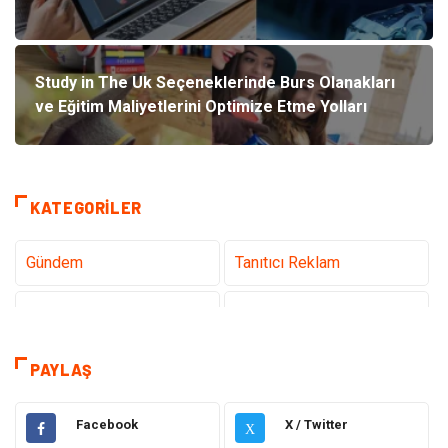
Study in The Uk Seçeneklerinde Burs Olanakları
ve Eğitim Maliyetlerini Optimize Etme Yolları
KATEGORILER
Gündem
Tanıtıcı Reklam
Teknoloji
Sağlık
Dekorasyon
Elektrik Elektronik
PAYLAŞ
Eğitim
Hukuk
Facebook
X / Twitter
X