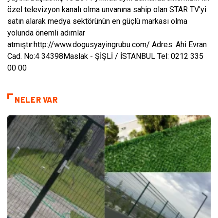
özel televizyon kanalı olma unvanına sahip olan STAR TV'yi
satın alarak medya sektörünün en güçlü markası olma
yolunda önemli adımlar
atmıştır.
http://www.dogusyayingrubu.com/
Adres: Ahi Evran
Cad. No:4 34398
Maslak - ŞİŞLİ / İSTANBUL
Tel: 0212 335
00 00
NELER VAR