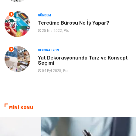
Hizmet
Organizasyon
GÜNDEM
Mobilya
Pazarlama
Tercüme Bürosu Ne İş Yapar?
25 Nis 2022, Pts
İnternet
Bebek Giyim
Nakliyat
Plastik
DEKORASYON
Yat Dekorasyonunda Tarz ve Konsept
Seçimi
Hediyelik Eşya
Eğlence
04 Eyl 2025, Per
Alüminyum
Bilişim
Kültür Sanat
Endüstriyel Ürünler
MİNİ KONU
Basın Yayın
Kiralama Servisleri
Telekomünikasyon
Markalar