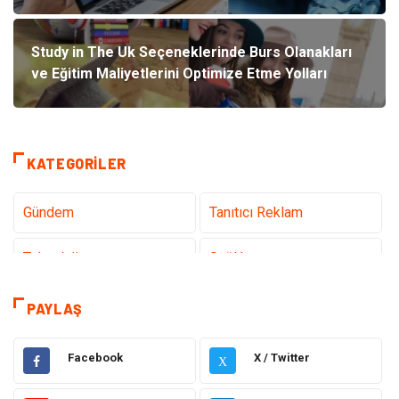
Study in The Uk Seçeneklerinde Burs Olanakları
ve Eğitim Maliyetlerini Optimize Etme Yolları
KATEGORILER
Gündem
Tanıtıcı Reklam
Teknoloji
Sağlık
Dekorasyon
Elektrik Elektronik
PAYLAŞ
Eğitim
Hukuk
Facebook
X / Twitter
X
Ulaşım ve Taşımacılık
Yapı İnşaat