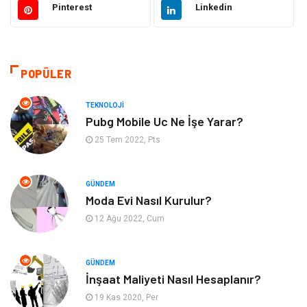
Pinterest
Linkedin
Emlak
Giyim
Tekstil
Gıda
POPÜLER
Bilgisayar ve Yazılım
Makine
TEKNOLOJI
Pubg Mobile Uc Ne İşe Yarar?
Alışveriş
Bahçe Ev
25 Tem 2022, Pts
Maden ve Metal
Turizm
GÜNDEM
Moda Evi Nasıl Kurulur?
Güzellik & Bakım
Tatil
12 Ağu 2022, Cum
Otomotiv
Yeme İçme
GÜNDEM
Aksesuar
Eğitim Kurumları
İnşaat Maliyeti Nasıl Hesaplanır?
19 Kas 2020, Per