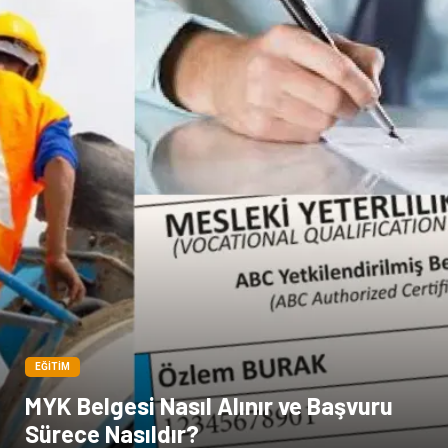
Ambalaj
İthalat İhracat
Dernekler ve Birlikler
EĞITIM
MYK Belgesi Nasıl Alınır ve Başvuru
Sürece Nasıldır?