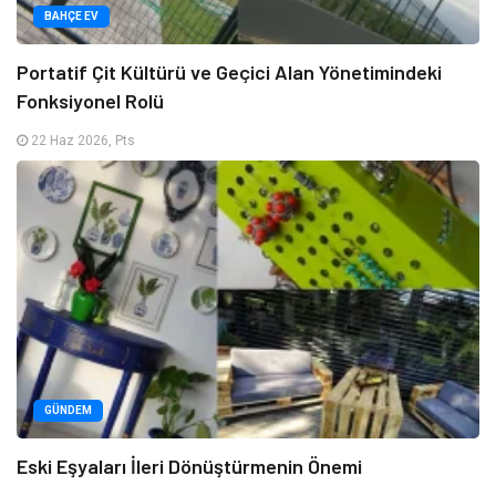
BAHÇE EV
Portatif Çit Kültürü ve Geçici Alan Yönetimindeki
Fonksiyonel Rolü
22 Haz 2026, Pts
GÜNDEM
Eski Eşyaları İleri Dönüştürmenin Önemi