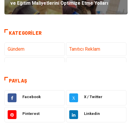
ve Eğitim Maliyetlerini Optimize Etme Yolları
KATEGORILER
Gündem
Tanıtıcı Reklam
Teknoloji
Sağlık
Dekorasyon
Elektrik Elektronik
PAYLAŞ
Eğitim
Hukuk
Facebook
X / Twitter
X
Ulaşım ve Taşımacılık
Yapı İnşaat
Pinterest
Linkedin
Emlak
Giyim