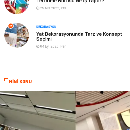
Tercüme Bürosu Ne İş Yapar?
25 Nis 2022, Pts
İnternet
Bebek Giyim
Nakliyat
Plastik
DEKORASYON
Yat Dekorasyonunda Tarz ve Konsept
Seçimi
Hediyelik Eşya
Eğlence
04 Eyl 2025, Per
Alüminyum
Bilişim
Kültür Sanat
Endüstriyel Ürünler
MİNİ KONU
Basın Yayın
Kiralama Servisleri
Telekomünikasyon
Markalar
Ambalaj
İthalat İhracat
Dernekler ve Birlikler