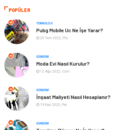
Tekstil
Gıda
POPÜLER
Bilgisayar ve Yazılım
Makine
TEKNOLOJI
Pubg Mobile Uc Ne İşe Yarar?
Alışveriş
Bahçe Ev
25 Tem 2022, Pts
Maden ve Metal
Turizm
GÜNDEM
Moda Evi Nasıl Kurulur?
Güzellik & Bakım
Tatil
12 Ağu 2022, Cum
Otomotiv
Yeme İçme
GÜNDEM
Aksesuar
Eğitim Kurumları
İnşaat Maliyeti Nasıl Hesaplanır?
19 Kas 2020, Per
Hizmet
Organizasyon
GÜNDEM
Mobilya
Pazarlama