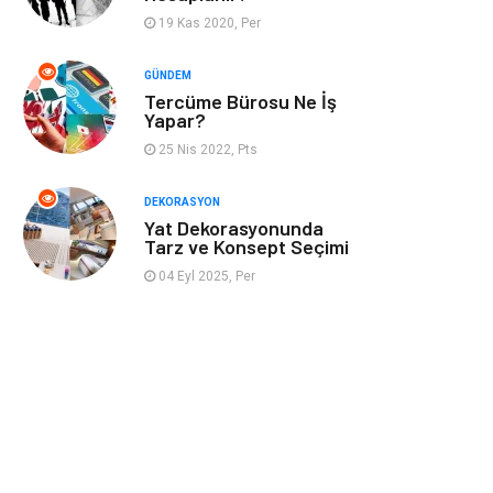
19 Kas 2020, Per
İnternet
Bebek Giyim
GÜNDEM
Tercüme Bürosu Ne İş
Nakliyat
Plastik
Yapar?
25 Nis 2022, Pts
Hediyelik Eşya
Eğlence
DEKORASYON
Alüminyum
Bilişim
Yat Dekorasyonunda
Tarz ve Konsept Seçimi
Kültür Sanat
Endüstriyel
04 Eyl 2025, Per
Ürünler
Basın Yayın
Kiralama
Servisleri
Telekomünikasyon
Markalar
Ambalaj
İthalat İhracat