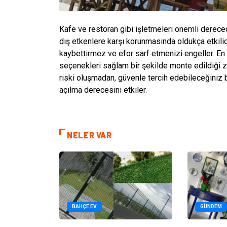
Kafe ve restoran gibi işletmeleri önemli dereced
dış etkenlere karşı korunmasında oldukça etkilidi
kaybettirmez ve efor sarf etmenizi engeller. En
seçenekleri sağlam bir şekilde monte edildiği za
riski oluşmadan, güvenle tercih edebileceğiniz bu 
açılma derecesini etkiler.
NELER VAR
BAHÇE EV
GÜNDEM