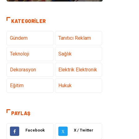
KATEGORILER
Gündem
Tanıtıcı Reklam
Teknoloji
Sağlık
Dekorasyon
Elektrik Elektronik
Eğitim
Hukuk
Ulaşım ve
Yapı İnşaat
Taşımacılık
PAYLAŞ
Emlak
Giyim
Facebook
X / Twitter
X