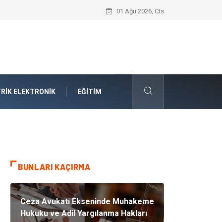
Takım Yönetimi Nedir?
01 Ağu 2026, Cts
RIK ELEKTRONIK
EĞITIM
BUNLARI KAÇIRMA
Ceza Avukatı Ekseninde Muhakeme
Hukuku ve Adil Yargılanma Hakları