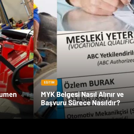
EĞITIM
tumen
MYK Belgesi Nasıl Alınır ve
Başvuru Sürece Nasıldır?