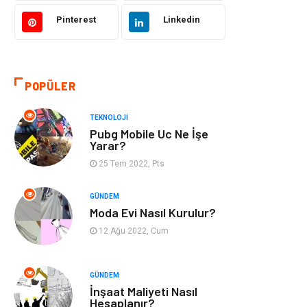
Tekstil
Gıda
Pinterest
Linkedin
Bilgisayar ve
Makine
Yazılım
POPÜLER
Alışveriş
Bahçe Ev
TEKNOLOJI
Maden ve Metal
Turizm
Pubg Mobile Uc Ne İşe
Yarar?
Güzellik & Bakım
Tatil
25 Tem 2022, Pts
Otomotiv
Yeme İçme
GÜNDEM
Moda Evi Nasıl Kurulur?
Aksesuar
Eğitim Kurumları
12 Ağu 2022, Cum
Hizmet
Organizasyon
GÜNDEM
İnşaat Maliyeti Nasıl
Mobilya
Pazarlama
Hesaplanır?