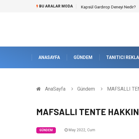
BU ARALAR MODA
Ataşehir Gitar Dersi Ve Modern 
ANASAYFA
GÜNDEM
TANITICI REKL
AnaSayfa
Gündem
MAFSALLI TE
MAFSALLI TENTE HAKKIN
May 2022, Cum
GÜNDEM