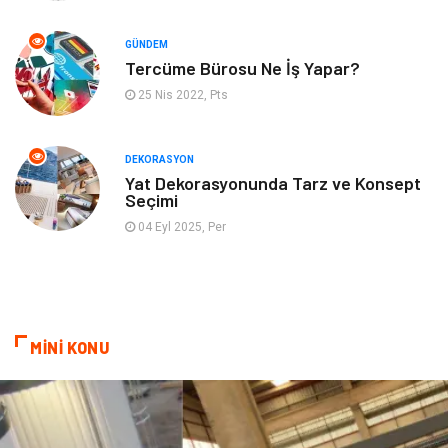
GÜNDEM
Mobilya
Pazarlama
Tercüme Bürosu Ne İş Yapar?
25 Nis 2022, Pts
İnternet
Bebek Giyim
Nakliyat
Plastik
DEKORASYON
Yat Dekorasyonunda Tarz ve Konsept
Seçimi
Hediyelik Eşya
Eğlence
04 Eyl 2025, Per
Alüminyum
Bilişim
Kültür Sanat
Endüstriyel Ürünler
MİNİ KONU
Basın Yayın
Kiralama Servisleri
Telekomünikasyon
Markalar