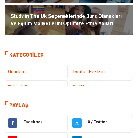
Study in The Uk Seçeneklerinde Burs Olanakları
ve Eğitim Maliyetlerini Optimize Etme Yolları
KATEGORILER
Gündem
Tanıtıcı Reklam
Teknoloji
Sağlık
Dekorasyon
Elektrik Elektronik
PAYLAŞ
Eğitim
Hukuk
Facebook
X / Twitter
X
Ulaşım ve Taşımacılık
Yapı İnşaat