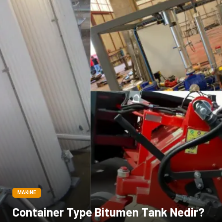
Ambalaj
İthalat İhracat
Dernekler ve Birlikler
MAKINE
Container Type Bitumen Tank Nedir?