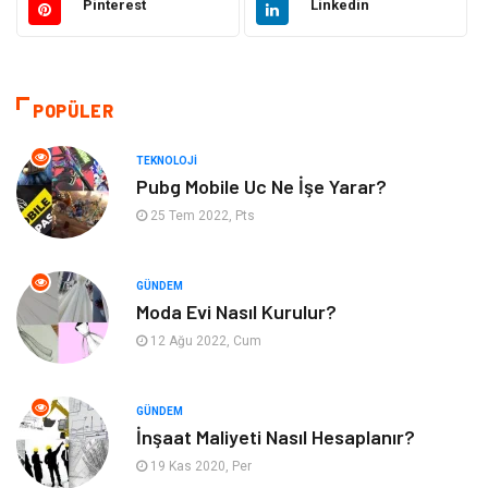
Pinterest
Linkedin
Emlak
Giyim
Tekstil
Gıda
POPÜLER
Bilgisayar ve Yazılım
Makine
TEKNOLOJI
Pubg Mobile Uc Ne İşe Yarar?
Alışveriş
Bahçe Ev
25 Tem 2022, Pts
Maden ve Metal
Turizm
GÜNDEM
Moda Evi Nasıl Kurulur?
Güzellik & Bakım
Tatil
12 Ağu 2022, Cum
Otomotiv
Yeme İçme
GÜNDEM
Aksesuar
Eğitim Kurumları
İnşaat Maliyeti Nasıl Hesaplanır?
19 Kas 2020, Per
Hizmet
Organizasyon