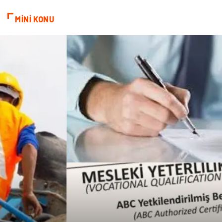
MİNİ KONU
Basın Yayın
Kiralama Servisleri
Telekomünikasyon
Markalar
Ambalaj
İthalat İhracat
Dernekler ve Birlikler