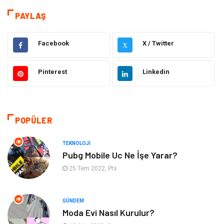
Dekorasyon
Elektrik Elektronik
PAYLAŞ
Eğitim
Hukuk
Facebook
X / Twitter
X
Ulaşım ve Taşımacılık
Yapı İnşaat
Pinterest
Linkedin
Emlak
Giyim
Tekstil
Gıda
POPÜLER
Bilgisayar ve Yazılım
Makine
TEKNOLOJI
Pubg Mobile Uc Ne İşe Yarar?
Alışveriş
Bahçe Ev
25 Tem 2022, Pts
Maden ve Metal
Turizm
GÜNDEM
Moda Evi Nasıl Kurulur?
Güzellik & Bakım
Tatil