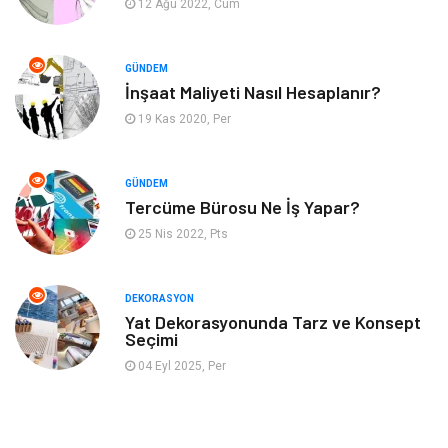
12 Ağu 2022, Cum
Otomotiv
Yeme İçme
GÜNDEM
Aksesuar
Eğitim Kurumları
İnşaat Maliyeti Nasıl Hesaplanır?
19 Kas 2020, Per
Hizmet
Organizasyon
GÜNDEM
Mobilya
Pazarlama
Tercüme Bürosu Ne İş Yapar?
25 Nis 2022, Pts
İnternet
Bebek Giyim
Nakliyat
Plastik
DEKORASYON
Yat Dekorasyonunda Tarz ve Konsept
Seçimi
Hediyelik Eşya
Eğlence
04 Eyl 2025, Per
Alüminyum
Bilişim
Kültür Sanat
Endüstriyel Ürünler