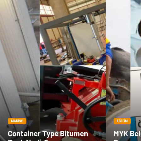
MAKINE
EĞITIM
Container Type Bitumen
MYK Belg