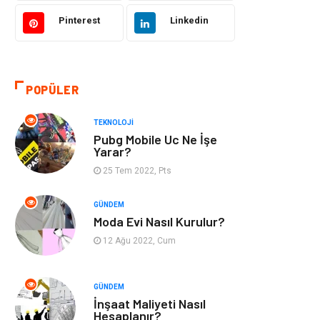
Tekstil
Gıda
Pinterest
Linkedin
Bilgisayar ve
Makine
Yazılım
POPÜLER
Alışveriş
Bahçe Ev
TEKNOLOJI
Maden ve Metal
Turizm
Pubg Mobile Uc Ne İşe
Yarar?
Güzellik & Bakım
Tatil
25 Tem 2022, Pts
Otomotiv
Yeme İçme
GÜNDEM
Moda Evi Nasıl Kurulur?
Aksesuar
Eğitim Kurumları
12 Ağu 2022, Cum
Hizmet
Organizasyon
GÜNDEM
İnşaat Maliyeti Nasıl
Mobilya
Pazarlama
Hesaplanır?