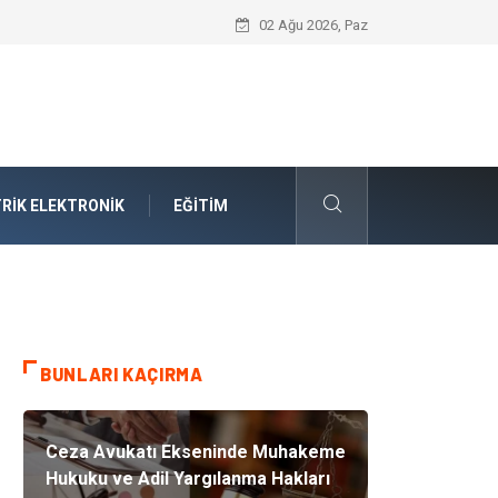
Ataşehir Gitar Dersi Ve Modern Yaşamda
02 Ağu 2026, Paz
RIK ELEKTRONIK
EĞITIM
BUNLARI KAÇIRMA
Ceza Avukatı Ekseninde Muhakeme
Hukuku ve Adil Yargılanma Hakları