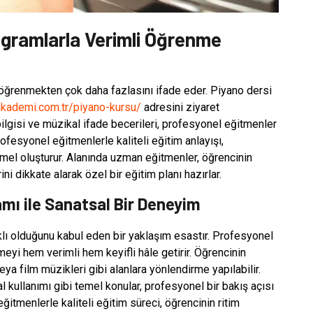
ogramlarla Verimli Öğrenme
 öğrenmekten çok daha fazlasını ifade eder. Piyano dersi
iakademi.com.tr/piyano-kursu/
adresini ziyaret
bilgisi ve müzikal ifade becerileri, profesyonel eğitmenler
ofesyonel eğitmenlerle kaliteli eğitim anlayışı,
mel oluşturur. Alanında uzman eğitmenler, öğrencinin
ni dikkate alarak özel bir eğitim planı hazırlar.
amı ile Sanatsal Bir Deneyim
rklı olduğunu kabul eden bir yaklaşım esastır. Profesyonel
eyi hem verimli hem keyifli hâle getirir. Öğrencinin
ya film müzikleri gibi alanlara yönlendirme yapılabilir.
kullanımı gibi temel konular, profesyonel bir bakış açısı
 eğitmenlerle kaliteli eğitim süreci, öğrencinin ritim