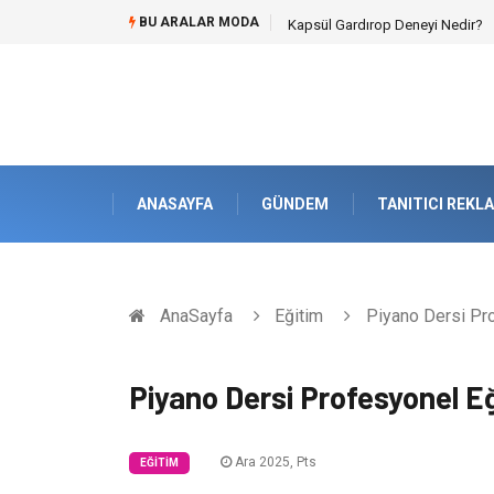
BU ARALAR MODA
Kapsül Gardırop Deneyi Nedir?
ANASAYFA
GÜNDEM
TANITICI REKL
AnaSayfa
Eğitim
Piyano Dersi Pro
Piyano Dersi Profesyonel Eğ
Ara 2025, Pts
EĞITIM