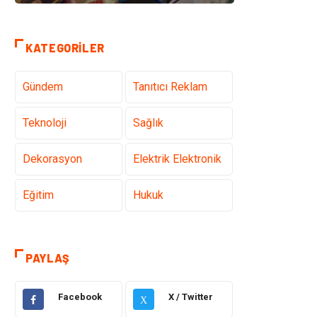
KATEGORILER
Gündem
Tanıtıcı Reklam
Teknoloji
Sağlık
Dekorasyon
Elektrik Elektronik
Eğitim
Hukuk
Ulaşım ve
Yapı İnşaat
Taşımacılık
PAYLAŞ
Emlak
Giyim
Facebook
X / Twitter
X