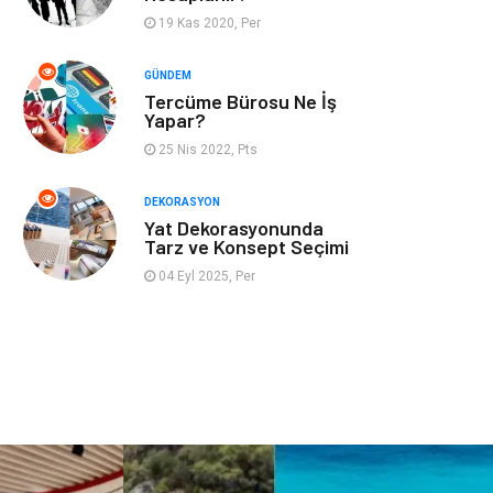
19 Kas 2020, Per
İnternet
Bebek Giyim
GÜNDEM
Tercüme Bürosu Ne İş
Nakliyat
Plastik
Yapar?
25 Nis 2022, Pts
Hediyelik Eşya
Eğlence
DEKORASYON
Alüminyum
Bilişim
Yat Dekorasyonunda
Tarz ve Konsept Seçimi
Kültür Sanat
Endüstriyel
04 Eyl 2025, Per
Ürünler
Basın Yayın
Kiralama
Servisleri
Telekomünikasyon
Markalar
Ambalaj
İthalat İhracat