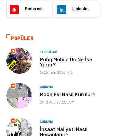
Tekstil
Gıda
Pinterest
Linkedin
Bilgisayar ve
Makine
Yazılım
POPÜLER
Alışveriş
Bahçe Ev
TEKNOLOJI
Maden ve Metal
Turizm
Pubg Mobile Uc Ne İşe
Yarar?
Güzellik & Bakım
Tatil
25 Tem 2022, Pts
Otomotiv
Yeme İçme
GÜNDEM
Moda Evi Nasıl Kurulur?
Aksesuar
Eğitim Kurumları
12 Ağu 2022, Cum
Hizmet
Organizasyon
GÜNDEM
İnşaat Maliyeti Nasıl
Mobilya
Pazarlama
Hesaplanır?