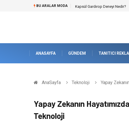
BU ARALAR MODA
Ataşehir Gitar Dersi Ve Modern 
ANASAYFA
GÜNDEM
TANITICI REKL
AnaSayfa
Teknoloji
Yapay Zekanın 
Yapay Zekanın Hayatımızdaki
Teknoloji