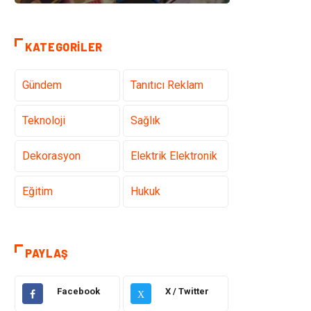
KATEGORILER
Gündem
Tanıtıcı Reklam
Teknoloji
Sağlık
Dekorasyon
Elektrik Elektronik
Eğitim
Hukuk
Ulaşım ve
Yapı İnşaat
Taşımacılık
PAYLAŞ
Emlak
Giyim
Facebook
X / Twitter
X