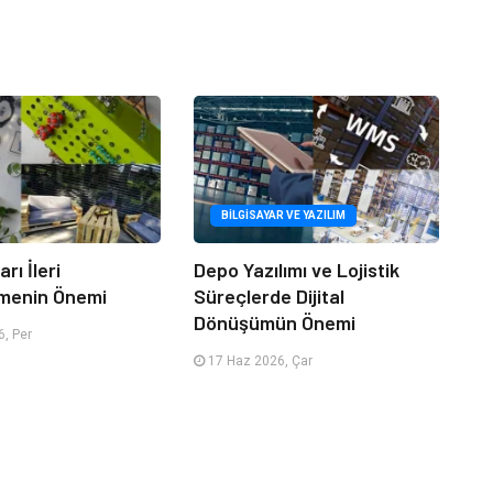
BILGISAYAR VE YAZILIM
rı İleri
Depo Yazılımı ve Lojistik
menin Önemi
Süreçlerde Dijital
Dönüşümün Önemi
, Per
17 Haz 2026, Çar