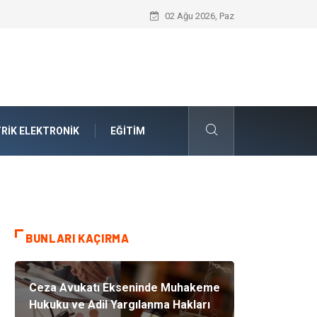
Takım Yönetimi Nedir?
02 Ağu 2026, Paz
RIK ELEKTRONIK
EĞITIM
BUNLARI KAÇIRMA
Ceza Avukatı Ekseninde Muhakeme
Hukuku ve Adil Yargılanma Hakları