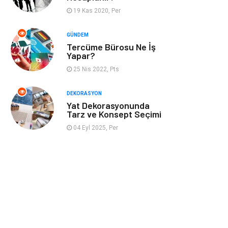
19 Kas 2020, Per
İnternet
Bebek Giyim
GÜNDEM
Tercüme Bürosu Ne İş
Nakliyat
Plastik
Yapar?
25 Nis 2022, Pts
Hediyelik Eşya
Eğlence
DEKORASYON
Alüminyum
Bilişim
Yat Dekorasyonunda
Tarz ve Konsept Seçimi
Kültür Sanat
Endüstriyel
04 Eyl 2025, Per
Ürünler
Basın Yayın
Kiralama
Servisleri
Telekomünikasyon
Markalar
Ambalaj
İthalat İhracat