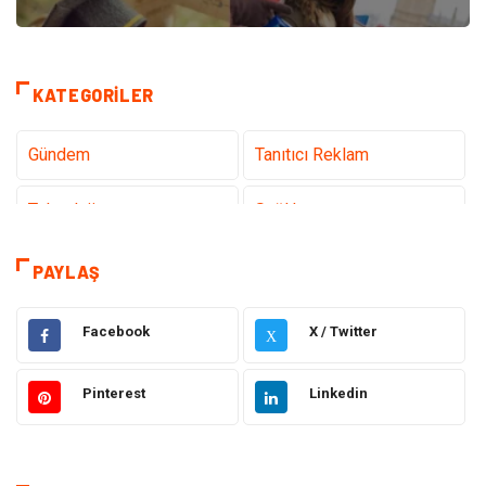
KATEGORILER
Gündem
Tanıtıcı Reklam
Teknoloji
Sağlık
Dekorasyon
Elektrik Elektronik
PAYLAŞ
Eğitim
Hukuk
Facebook
X / Twitter
X
Ulaşım ve Taşımacılık
Yapı İnşaat
Pinterest
Linkedin
Emlak
Giyim