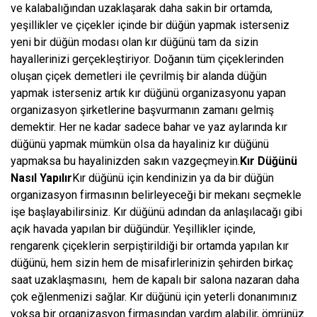
ve kalabalığından uzaklaşarak daha sakin bir ortamda,
yeşillikler ve çiçekler içinde bir düğün yapmak isterseniz
yeni bir düğün modası olan kır düğünü tam da sizin
hayallerinizi gerçekleştiriyor. Doğanın tüm çiçeklerinden
oluşan çiçek demetleri ile çevrilmiş bir alanda düğün
yapmak isterseniz artık kır düğünü organizasyonu yapan
organizasyon şirketlerine başvurmanın zamanı gelmiş
demektir. Her ne kadar sadece bahar ve yaz aylarında kır
düğünü yapmak mümkün olsa da hayaliniz kır düğünü
yapmaksa bu hayalinizden sakın vazgeçmeyin.
Kır Düğünü
Nasıl Yapılır
Kır düğünü için kendinizin ya da bir düğün
organizasyon firmasının belirleyeceği bir mekanı seçmekle
işe başlayabilirsiniz. Kır düğünü adından da anlaşılacağı gibi
açık havada yapılan bir düğündür. Yeşillikler içinde,
rengarenk çiçeklerin serpiştirildiği bir ortamda yapılan kır
düğünü, hem sizin hem de misafirlerinizin şehirden birkaç
saat uzaklaşmasını, hem de kapalı bir salona nazaran daha
çok eğlenmenizi sağlar. Kır düğünü için yeterli donanımınız
yoksa bir organizasyon firmasından yardım alabilir, ömrünüz