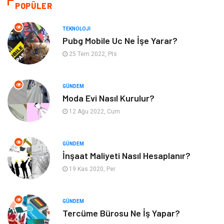
Tekstil
Gıda
POPÜLER
Bilgisayar ve Yazılım
Makine
TEKNOLOJI
Pubg Mobile Uc Ne İşe Yarar?
Alışveriş
Bahçe Ev
25 Tem 2022, Pts
Maden ve Metal
Turizm
GÜNDEM
Moda Evi Nasıl Kurulur?
Güzellik & Bakım
Tatil
12 Ağu 2022, Cum
Otomotiv
Yeme İçme
GÜNDEM
Aksesuar
Eğitim Kurumları
İnşaat Maliyeti Nasıl Hesaplanır?
19 Kas 2020, Per
Hizmet
Organizasyon
GÜNDEM
Mobilya
Pazarlama
Tercüme Bürosu Ne İş Yapar?