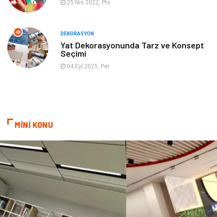
25 Nis 2022, Pts
İnternet
Bebek Giyim
Nakliyat
Plastik
DEKORASYON
Yat Dekorasyonunda Tarz ve Konsept
Seçimi
Hediyelik Eşya
Eğlence
04 Eyl 2025, Per
Alüminyum
Bilişim
Kültür Sanat
Endüstriyel Ürünler
MİNİ KONU
Basın Yayın
Kiralama Servisleri
Telekomünikasyon
Markalar
Ambalaj
İthalat İhracat
Dernekler ve Birlikler