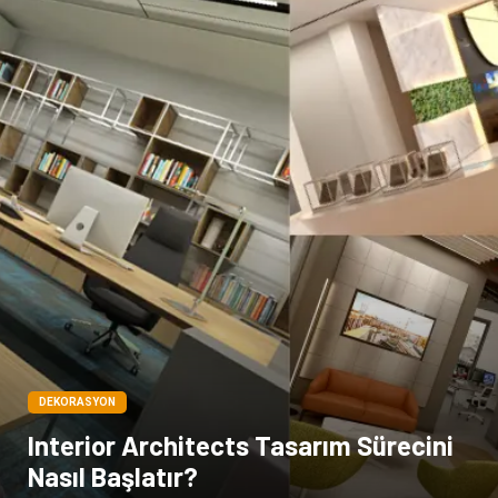
Ambalaj
İthalat İhracat
Dernekler ve Birlikler
DEKORASYON
Interior Architects Tasarım Sürecini
Nasıl Başlatır?