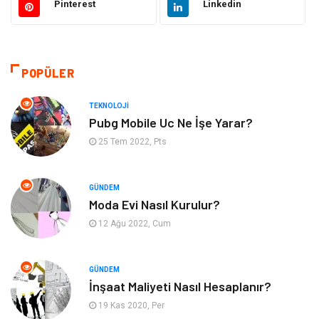
Pinterest
Linkedin
Emlak
Giyim
Tekstil
Gıda
POPÜLER
Bilgisayar ve Yazılım
Makine
TEKNOLOJI
Pubg Mobile Uc Ne İşe Yarar?
Alışveriş
Bahçe Ev
25 Tem 2022, Pts
Maden ve Metal
Turizm
GÜNDEM
Moda Evi Nasıl Kurulur?
Güzellik & Bakım
Tatil
12 Ağu 2022, Cum
Otomotiv
Yeme İçme
GÜNDEM
Aksesuar
Eğitim Kurumları
İnşaat Maliyeti Nasıl Hesaplanır?
19 Kas 2020, Per