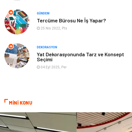
Hizmet
Organizasyon
GÜNDEM
Mobilya
Pazarlama
Tercüme Bürosu Ne İş Yapar?
25 Nis 2022, Pts
İnternet
Bebek Giyim
Nakliyat
Plastik
DEKORASYON
Yat Dekorasyonunda Tarz ve Konsept
Seçimi
Hediyelik Eşya
Eğlence
04 Eyl 2025, Per
Alüminyum
Bilişim
Kültür Sanat
Endüstriyel Ürünler
MİNİ KONU
Basın Yayın
Kiralama Servisleri
Telekomünikasyon
Markalar