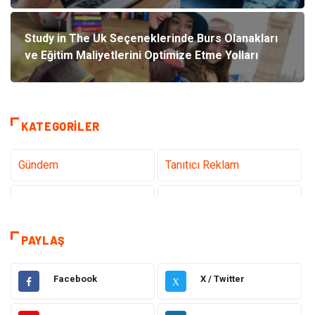
Study in The Uk Seçeneklerinde Burs Olanakları
ve Eğitim Maliyetlerini Optimize Etme Yolları
KATEGORILER
Gündem
Tanıtıcı Reklam
Teknoloji
Sağlık
Dekorasyon
Elektrik Elektronik
PAYLAŞ
Eğitim
Hukuk
Facebook
X / Twitter
X
Ulaşım ve Taşımacılık
Yapı İnşaat