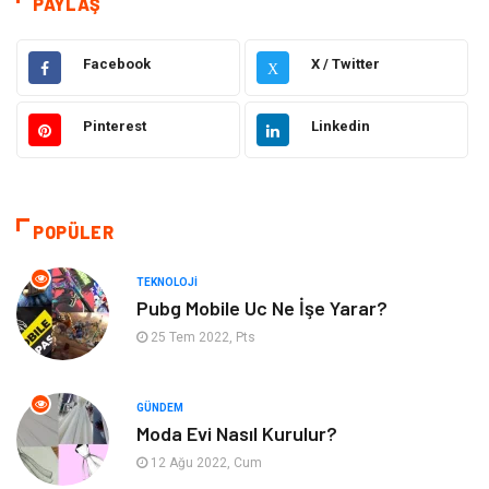
PAYLAŞ
Eğitim
Hukuk
Facebook
X / Twitter
X
Ulaşım ve Taşımacılık
Yapı İnşaat
Pinterest
Linkedin
Emlak
Giyim
Tekstil
Gıda
POPÜLER
Bilgisayar ve Yazılım
Makine
TEKNOLOJI
Pubg Mobile Uc Ne İşe Yarar?
Alışveriş
Bahçe Ev
25 Tem 2022, Pts
Maden ve Metal
Turizm
GÜNDEM
Moda Evi Nasıl Kurulur?
Güzellik & Bakım
Tatil
12 Ağu 2022, Cum