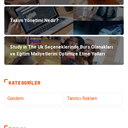
Takım Yönetimi Nedir?
Study in The Uk Seçeneklerinde Burs Olanakları
ve Eğitim Maliyetlerini Optimize Etme Yolları
KATEGORILER
Gündem
Tanıtıcı Reklam
Teknoloji
Sağlık
Dekorasyon
Elektrik Elektronik