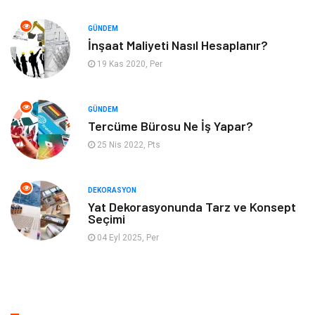
Otomotiv
Yeme İçme
GÜNDEM
Aksesuar
Eğitim Kurumları
İnşaat Maliyeti Nasıl Hesaplanır?
19 Kas 2020, Per
Hizmet
Organizasyon
GÜNDEM
Mobilya
Pazarlama
Tercüme Bürosu Ne İş Yapar?
25 Nis 2022, Pts
İnternet
Bebek Giyim
Nakliyat
Plastik
DEKORASYON
Yat Dekorasyonunda Tarz ve Konsept
Seçimi
Hediyelik Eşya
Eğlence
04 Eyl 2025, Per
Alüminyum
Bilişim
Kültür Sanat
Endüstriyel Ürünler