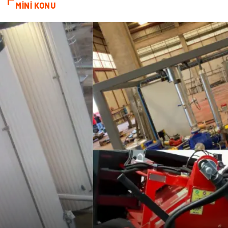
MİNİ KONU
Basın Yayın
Kiralama Servisleri
Telekomünikasyon
Markalar
Ambalaj
İthalat İhracat
Dernekler ve Birlikler