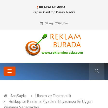
BU ARALAR MODA
Ataşehir Gitar Dersi Ve Modern Yaşamda Sanatla Gelen Dinginlik
02 Ağu 2026, Paz
AnaSayfa
Ulaşım ve Taşımacılık
Helikopter Kiralama Fiyatları: İhtiyacınıza En Uygun
Kiralama Seçenekleri